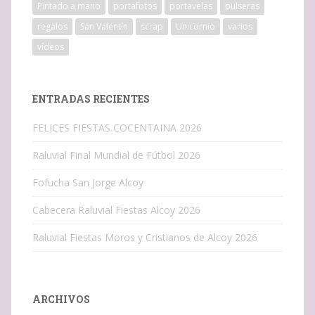
Pintado a mano
portafotos
portavelas
pulseras
regalos
San Valentín
scrap
Unicornio
varios
vídeos
ENTRADAS RECIENTES
FELICES FIESTAS COCENTAINA 2026
Raluvial Final Mundial de Fútbol 2026
Fofucha San Jorge Alcoy
Cabecera Raluvial Fiestas Alcoy 2026
Raluvial Fiestas Moros y Cristianos de Alcoy 2026
ARCHIVOS