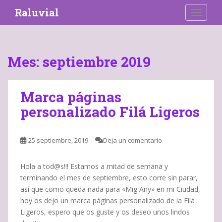
S
Raluvial
TOGGLE
k
i
p
t
Mes:
septiembre 2019
o
m
a
Marca páginas
i
personalizado Filá Ligeros
n
c
o
25 septiembre, 2019
Deja un comentario
n
t
e
Hola a tod@s!!! Estamos a mitad de semana y
n
terminando el mes de septiembre, esto corre sin parar,
t
así que como queda nada para «Mig Any» en mi Ciudad,
hoy os dejo un marca páginas personalizado de la Filá
Ligeros, espero que os guste y os deseo unos lindos