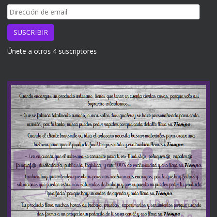
Dirección
de
email
SUSCRIBIR
Únete a otros 4 suscriptores