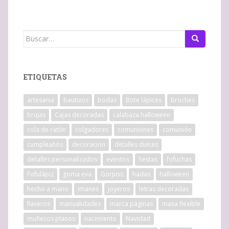
Buscar:
ETIQUETAS
artesania
bautizos
bodas
Bote lápices
broches
brujas
Cajas decoradas
calabaza halloween
cola de ratón
colgadores
comuniones
comunión
cumpleaños
decoracion
detalles dulces
detalles personalizados
eventos
fiestas
fofuchas
Fofulápiz
goma eva
Gorjuss
hadas
halloween
hecho a mano
imanes
joyeros
letras decoradas
llaveros
manualidades
marca páginas
masa flexible
muñecos planos
nacimiento
Navidad