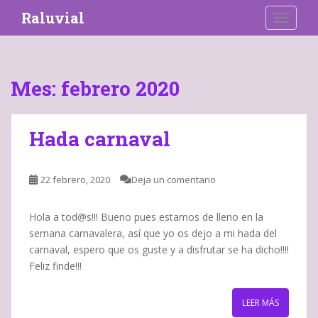
S
Raluvial
TOGGLE
k
i
p
t
Mes:
febrero 2020
o
m
a
Hada carnaval
i
n
c
22 febrero, 2020
Deja un comentario
o
n
Hola a tod@s!!! Bueno pues estamos de lleno en la
t
semana carnavalera, así que yo os dejo a mi hada del
e
carnaval, espero que os guste y a disfrutar se ha dicho!!!!
n
Feliz finde!!!
t
LEER MÁS