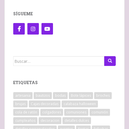
SÍGUEME
Buscar:
ETIQUETAS
artesania
bautizos
bodas
Bote lápices
broches
brujas
Cajas decoradas
calabaza halloween
cola de ratón
colgadores
comuniones
comunión
cumpleaños
decoracion
detalles dulces
detalles personalizados
eventos
fiestas
fofuchas