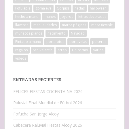
Fofulápiz
goma eva
Gorjuss
hadas
halloween
hecho a mano
imanes
joyeros
letras decoradas
llaveros
manualidades
marca páginas
masa flexible
muñecos planos
nacimiento
Navidad
Pintado a mano
portafotos
portavelas
pulseras
regalos
San Valentín
scrap
Unicornio
varios
vídeos
ENTRADAS RECIENTES
FELICES FIESTAS COCENTAINA 2026
Raluvial Final Mundial de Fútbol 2026
Fofucha San Jorge Alcoy
Cabecera Raluvial Fiestas Alcoy 2026