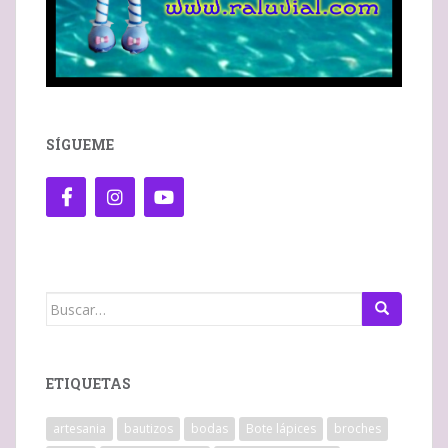
SÍGUEME
Buscar:
ETIQUETAS
artesania
bautizos
bodas
Bote lápices
broches