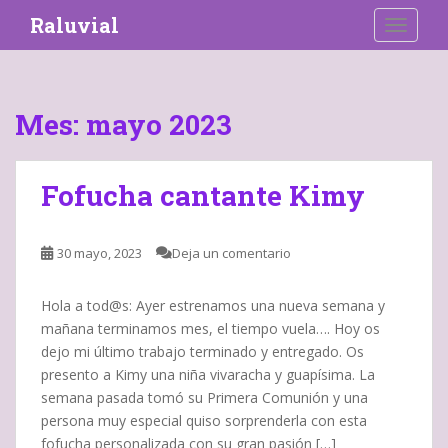
S
Raluvial
TOGGLE
k
i
p
t
Mes:
mayo 2023
o
m
a
Fofucha cantante Kimy
i
n
c
30 mayo, 2023
Deja un comentario
o
n
Hola a tod@s: Ayer estrenamos una nueva semana y
t
mañana terminamos mes, el tiempo vuela…. Hoy os
e
dejo mi último trabajo terminado y entregado. Os
n
presento a Kimy una niña vivaracha y guapísima. La
t
semana pasada tomó su Primera Comunión y una
persona muy especial quiso sorprenderla con esta
fofucha personalizada con su gran pasión […]