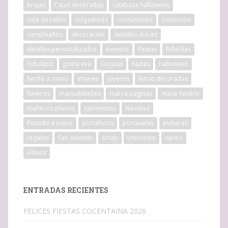
brujas
Cajas decoradas
calabaza halloween
cola de ratón
colgadores
comuniones
comunión
cumpleaños
decoracion
detalles dulces
detalles personalizados
eventos
fiestas
fofuchas
Fofulápiz
goma eva
Gorjuss
hadas
halloween
hecho a mano
imanes
joyeros
letras decoradas
llaveros
manualidades
marca páginas
masa flexible
muñecos planos
nacimiento
Navidad
Pintado a mano
portafotos
portavelas
pulseras
regalos
San Valentín
scrap
Unicornio
varios
vídeos
ENTRADAS RECIENTES
FELICES FIESTAS COCENTAINA 2026