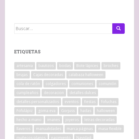
Buscar:
ETIQUETAS
artesania
bautizos
bodas
Bote lápices
broches
brujas
Cajas decoradas
calabaza halloween
cola de ratón
colgadores
comuniones
comunión
cumpleaños
decoracion
detalles dulces
detalles personalizados
eventos
fiestas
fofuchas
Fofulápiz
goma eva
Gorjuss
hadas
halloween
hecho a mano
imanes
joyeros
letras decoradas
llaveros
manualidades
marca páginas
masa flexible
muñecos planos
nacimiento
Navidad