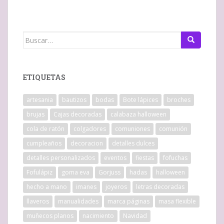
Buscar:
ETIQUETAS
artesania
bautizos
bodas
Bote lápices
broches
brujas
Cajas decoradas
calabaza halloween
cola de ratón
colgadores
comuniones
comunión
cumpleaños
decoracion
detalles dulces
detalles personalizados
eventos
fiestas
fofuchas
Fofulápiz
goma eva
Gorjuss
hadas
halloween
hecho a mano
imanes
joyeros
letras decoradas
llaveros
manualidades
marca páginas
masa flexible
muñecos planos
nacimiento
Navidad