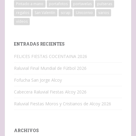
Pintado a mano
portafotos
portavelas
pulseras
regalos
San Valentín
scrap
Unicornio
varios
vídeos
ENTRADAS RECIENTES
FELICES FIESTAS COCENTAINA 2026
Raluvial Final Mundial de Fútbol 2026
Fofucha San Jorge Alcoy
Cabecera Raluvial Fiestas Alcoy 2026
Raluvial Fiestas Moros y Cristianos de Alcoy 2026
ARCHIVOS