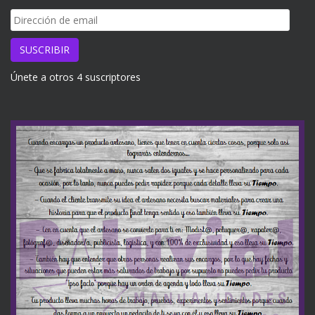
Dirección
de
email
SUSCRIBIR
Únete a otros 4 suscriptores