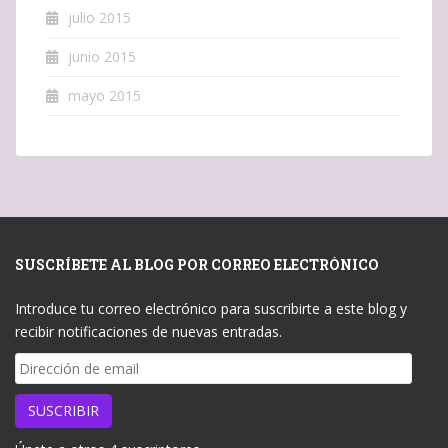
julio 2015
junio 2015
mayo 2015
SUSCRÍBETE AL BLOG POR CORREO ELECTRÓNICO
Introduce tu correo electrónico para suscribirte a este blog y
recibir notificaciones de nuevas entradas.
Dirección
de
email
SUSCRIBIR