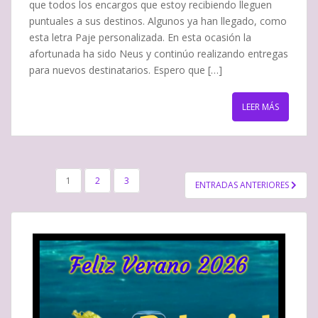
que todos los encargos que estoy recibiendo lleguen
puntuales a sus destinos. Algunos ya han llegado, como
esta letra Paje personalizada. En esta ocasión la
afortunada ha sido Neus y continúo realizando entregas
para nuevos destinatarios. Espero que […]
LEER MÁS
NAVEGACIÓN
1
2
3
ENTRADAS ANTERIORES
DE
ENTRADAS