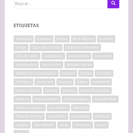
Buscar:
ETIQUETAS
artesania
bautizos
bodas
Bote lápices
broches
brujas
Cajas decoradas
calabaza halloween
cola de ratón
colgadores
comuniones
comunión
cumpleaños
decoracion
detalles dulces
detalles personalizados
eventos
fiestas
fofuchas
Fofulápiz
goma eva
Gorjuss
hadas
halloween
hecho a mano
imanes
joyeros
letras decoradas
llaveros
manualidades
marca páginas
masa flexible
muñecos planos
nacimiento
Navidad
Pintado a mano
portafotos
portavelas
pulseras
regalos
San Valentín
scrap
Unicornio
varios