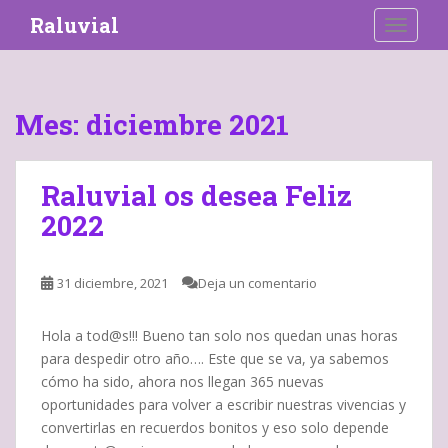
S
Raluvial
TOGGLE
k
i
p
t
Mes:
diciembre 2021
o
m
a
Raluvial os desea Feliz
i
2022
n
c
o
31 diciembre, 2021
Deja un comentario
n
t
e
Hola a tod@s!!! Bueno tan solo nos quedan unas horas
n
para despedir otro año…. Este que se va, ya sabemos
t
cómo ha sido, ahora nos llegan 365 nuevas
oportunidades para volver a escribir nuestras vivencias y
convertirlas en recuerdos bonitos y eso solo depende