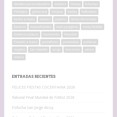
detalles personalizados
eventos
fiestas
fofuchas
Fofulápiz
goma eva
Gorjuss
hadas
halloween
hecho a mano
imanes
joyeros
letras decoradas
llaveros
manualidades
marca páginas
masa flexible
muñecos planos
nacimiento
Navidad
Pintado a mano
portafotos
portavelas
pulseras
regalos
San Valentín
scrap
Unicornio
varios
vídeos
ENTRADAS RECIENTES
FELICES FIESTAS COCENTAINA 2026
Raluvial Final Mundial de Fútbol 2026
Fofucha San Jorge Alcoy