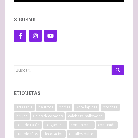
SÍGUEME
Buscar:
ETIQUETAS
artesania
bautizos
bodas
Bote lápices
broches
brujas
Cajas decoradas
calabaza halloween
cola de ratón
colgadores
comuniones
comunión
cumpleaños
decoracion
detalles dulces