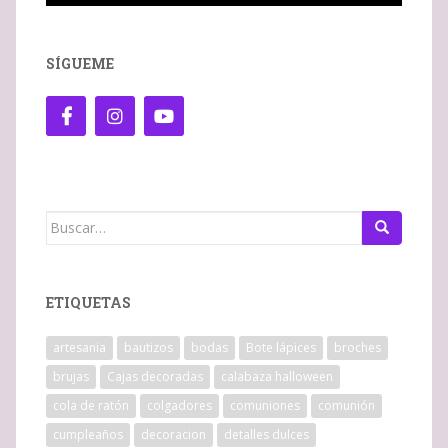
SÍGUEME
Buscar:
ETIQUETAS
artesania
bautizos
bodas
Bote lápices
broches
brujas
Cajas decoradas
calabaza halloween
cola de ratón
colgadores
comuniones
comunión
cumpleaños
decoracion
detalles dulces