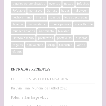
detalles personalizados
eventos
fiestas
fofuchas
Fofulápiz
goma eva
Gorjuss
hadas
halloween
hecho a mano
imanes
joyeros
letras decoradas
llaveros
manualidades
marca páginas
masa flexible
muñecos planos
nacimiento
Navidad
Pintado a mano
portafotos
portavelas
pulseras
regalos
San Valentín
scrap
Unicornio
varios
vídeos
ENTRADAS RECIENTES
FELICES FIESTAS COCENTAINA 2026
Raluvial Final Mundial de Fútbol 2026
Fofucha San Jorge Alcoy