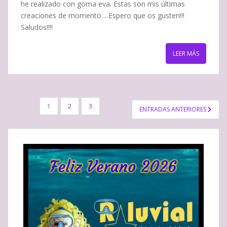
he realizado con goma eva. Estas son mis últimas
creaciones de momento….Espero que os gusten!!!
Saludos!!!!
LEER MÁS
NAVEGACIÓN
1
2
3
ENTRADAS ANTERIORES
DE
ENTRADAS