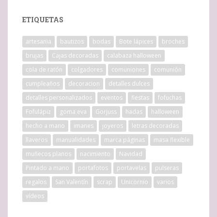
ETIQUETAS
artesania
bautizos
bodas
Bote lápices
broches
brujas
Cajas decoradas
calabaza halloween
cola de ratón
colgadores
comuniones
comunión
cumpleaños
decoracion
detalles dulces
detalles personalizados
eventos
fiestas
fofuchas
Fofulápiz
goma eva
Gorjuss
hadas
halloween
hecho a mano
imanes
joyeros
letras decoradas
llaveros
manualidades
marca páginas
masa flexible
muñecos planos
nacimiento
Navidad
Pintado a mano
portafotos
portavelas
pulseras
regalos
San Valentín
scrap
Unicornio
varios
vídeos