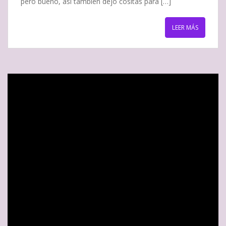
pero bueno, así también dejo cositas para […]
LEER MÁS