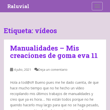
S
Raluvial
TOGGLE
k
i
p
t
Etiqueta:
vídeos
o
m
a
Manualidades – Mis
i
creaciones de goma eva 11
n
c
o
4 julio, 2021
Deja un comentario
n
t
e
Hola a tod@s!!! Bueno pues me he dado cuenta, de que
n
hace mucho tiempo que no he hecho un vídeo
t
recopilando mis últimos trabajos de manualidades y
creo que ya es hora…. No están todos porque no he
querido hacerlo muy largo para que no se haga pesado,