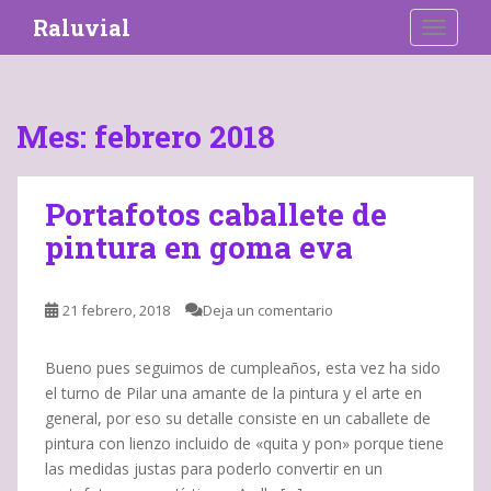
S
Raluvial
TOGGLE
k
i
p
t
Mes:
febrero 2018
o
m
a
Portafotos caballete de
i
pintura en goma eva
n
c
o
21 febrero, 2018
Deja un comentario
n
t
e
Bueno pues seguimos de cumpleaños, esta vez ha sido
n
el turno de Pilar una amante de la pintura y el arte en
t
general, por eso su detalle consiste en un caballete de
pintura con lienzo incluido de «quita y pon» porque tiene
las medidas justas para poderlo convertir en un