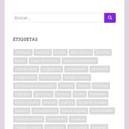
Buscar:
ETIQUETAS
artesania
bautizos
bodas
Bote lápices
broches
brujas
Cajas decoradas
calabaza halloween
cola de ratón
colgadores
comuniones
comunión
cumpleaños
decoracion
detalles dulces
detalles personalizados
eventos
fiestas
fofuchas
Fofulápiz
goma eva
Gorjuss
hadas
halloween
hecho a mano
imanes
joyeros
letras decoradas
llaveros
manualidades
marca páginas
masa flexible
muñecos planos
nacimiento
Navidad
Pintado a mano
portafotos
portavelas
pulseras