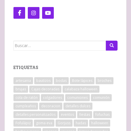
Buscar:
ETIQUETAS
artesania
bautizos
bodas
Bote lápices
broches
brujas
Cajas decoradas
calabaza halloween
cola de ratón
colgadores
comuniones
comunión
cumpleaños
decoracion
detalles dulces
detalles personalizados
eventos
fiestas
fofuchas
Fofulápiz
goma eva
Gorjuss
hadas
halloween