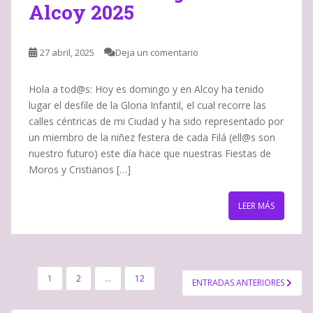
Alcoy 2025
27 abril, 2025
Deja un comentario
Hola a tod@s: Hoy es domingo y en Alcoy ha tenido
lugar el desfile de la Gloria Infantil, el cual recorre las
calles céntricas de mi Ciudad y ha sido representado por
un miembro de la niñez festera de cada Filá (ell@s son
nuestro futuro) este día hace que nuestras Fiestas de
Moros y Cristianos […]
LEER MÁS
NAVEGACIÓN
1
2
…
12
ENTRADAS ANTERIORES
DE