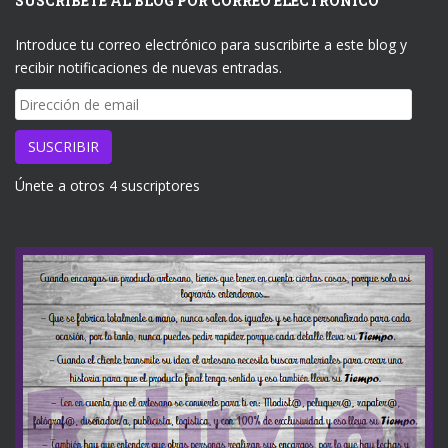
SUSCRÍBETE AL BLOG POR CORREO ELECTRÓNICO
Introduce tu correo electrónico para suscribirte a este blog y
recibir notificaciones de nuevas entradas.
Dirección
de
email
SUSCRIBIR
Únete a otros 4 suscriptores