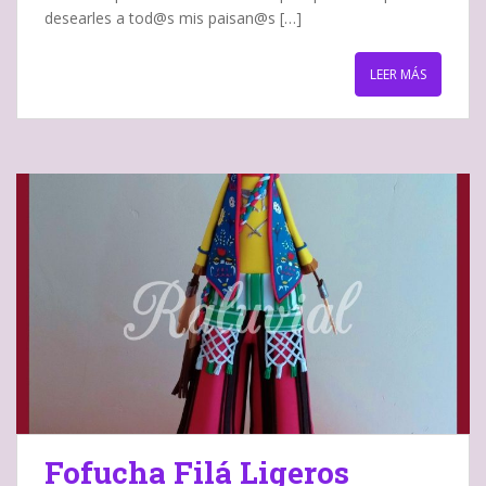
desearles a tod@s mis paisan@s […]
LEER MÁS
Fofucha Filá Ligeros