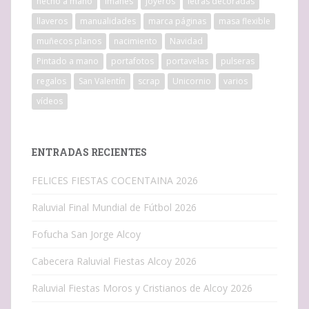
hecho a mano
imanes
joyeros
letras decoradas
llaveros
manualidades
marca páginas
masa flexible
muñecos planos
nacimiento
Navidad
Pintado a mano
portafotos
portavelas
pulseras
regalos
San Valentín
scrap
Unicornio
varios
vídeos
ENTRADAS RECIENTES
FELICES FIESTAS COCENTAINA 2026
Raluvial Final Mundial de Fútbol 2026
Fofucha San Jorge Alcoy
Cabecera Raluvial Fiestas Alcoy 2026
Raluvial Fiestas Moros y Cristianos de Alcoy 2026