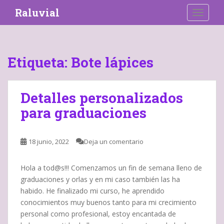
S
Raluvial
TOGGLE
k
i
p
t
Etiqueta:
Bote lápices
o
m
a
Detalles personalizados
i
para graduaciones
n
c
o
18 junio, 2022
Deja un comentario
n
t
e
Hola a tod@s!!! Comenzamos un fin de semana lleno de
n
graduaciones y orlas y en mi caso también las ha
t
habido. He finalizado mi curso, he aprendido
conocimientos muy buenos tanto para mi crecimiento
personal como profesional, estoy encantada de