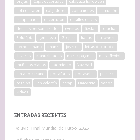
brujas
Cajas decoradas
calabaza halloween
cola de ratón
colgadores
comuniones
comunión
cumpleaños
decoracion
detalles dulces
detalles personalizados
eventos
fiestas
fofuchas
Fofulápiz
goma eva
Gorjuss
hadas
halloween
hecho a mano
imanes
joyeros
letras decoradas
llaveros
manualidades
marca páginas
masa flexible
muñecos planos
nacimiento
Navidad
Pintado a mano
portafotos
portavelas
pulseras
regalos
San Valentín
scrap
Unicornio
varios
vídeos
ENTRADAS RECIENTES
Raluvial Final Mundial de Fútbol 2026