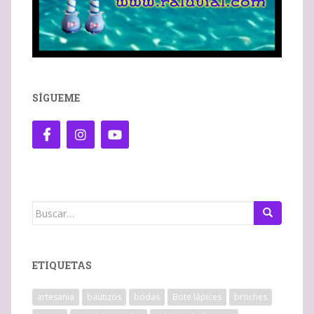
SÍGUEME
Buscar:
ETIQUETAS
artesania
bautizos
bodas
Bote lápices
broches