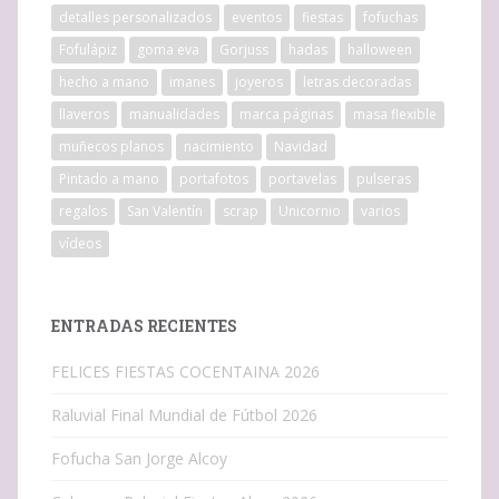
detalles personalizados
eventos
fiestas
fofuchas
Fofulápiz
goma eva
Gorjuss
hadas
halloween
hecho a mano
imanes
joyeros
letras decoradas
llaveros
manualidades
marca páginas
masa flexible
muñecos planos
nacimiento
Navidad
Pintado a mano
portafotos
portavelas
pulseras
regalos
San Valentín
scrap
Unicornio
varios
vídeos
ENTRADAS RECIENTES
FELICES FIESTAS COCENTAINA 2026
Raluvial Final Mundial de Fútbol 2026
Fofucha San Jorge Alcoy