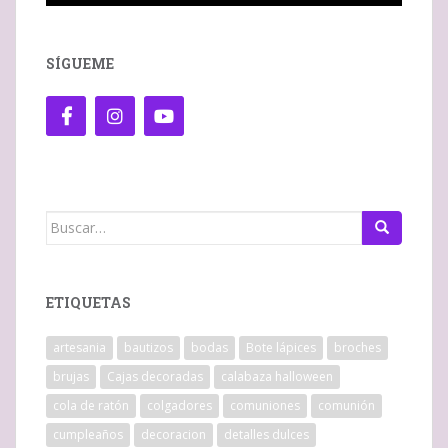
SÍGUEME
Buscar:
ETIQUETAS
artesania
bautizos
bodas
Bote lápices
broches
brujas
Cajas decoradas
calabaza halloween
cola de ratón
colgadores
comuniones
comunión
cumpleaños
decoracion
detalles dulces