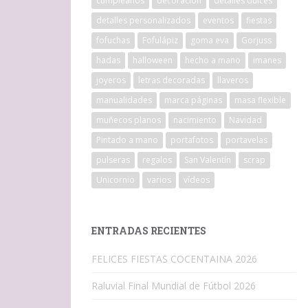
cumpleaños
decoracion
detalles dulces
detalles personalizados
eventos
fiestas
fofuchas
Fofulápiz
goma eva
Gorjuss
hadas
halloween
hecho a mano
imanes
joyeros
letras decoradas
llaveros
manualidades
marca páginas
masa flexible
muñecos planos
nacimiento
Navidad
Pintado a mano
portafotos
portavelas
pulseras
regalos
San Valentín
scrap
Unicornio
varios
vídeos
ENTRADAS RECIENTES
FELICES FIESTAS COCENTAINA 2026
Raluvial Final Mundial de Fútbol 2026