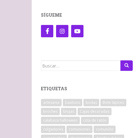
SÍGUEME
Buscar:
ETIQUETAS
artesania
bautizos
bodas
Bote lápices
broches
brujas
Cajas decoradas
calabaza halloween
cola de ratón
colgadores
comuniones
comunión