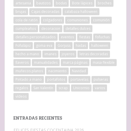
artesania
bautizos
bodas
Bote lápices
broches
brujas
Cajas decoradas
calabaza halloween
cola de ratón
colgadores
comuniones
comunión
cumpleaños
decoracion
detalles dulces
detalles personalizados
eventos
fiestas
fofuchas
Fofulápiz
goma eva
Gorjuss
hadas
halloween
hecho a mano
imanes
joyeros
letras decoradas
llaveros
manualidades
marca páginas
masa flexible
muñecos planos
nacimiento
Navidad
Pintado a mano
portafotos
portavelas
pulseras
regalos
San Valentín
scrap
Unicornio
varios
vídeos
ENTRADAS RECIENTES
FELICES FIESTAS COCENTAINA 2026