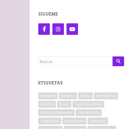
SÍGUEME
Buscar:
ETIQUETAS
artesania
bautizos
bodas
Bote lápices
broches
brujas
Cajas decoradas
calabaza halloween
cola de ratón
colgadores
comuniones
comunión