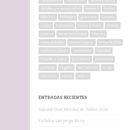
cumpleaños
decoracion
detalles dulces
detalles personalizados
eventos
fiestas
fofuchas
Fofulápiz
goma eva
Gorjuss
hadas
halloween
hecho a mano
imanes
joyeros
letras decoradas
llaveros
manualidades
marca páginas
masa flexible
muñecos planos
nacimiento
Navidad
Pintado a mano
portafotos
portavelas
pulseras
regalos
San Valentín
scrap
Unicornio
varios
vídeos
ENTRADAS RECIENTES
Raluvial Final Mundial de Fútbol 2026
Fofucha San Jorge Alcoy