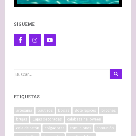
SÍGUEME
Buscar:
ETIQUETAS
artesania
bautizos
bodas
Bote lápices
broches
brujas
Cajas decoradas
calabaza halloween
cola de ratón
colgadores
comuniones
comunión