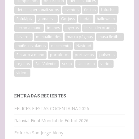
cumpleaños
decoracion
detalles dulces
detalles personalizados
eventos
fiestas
fofuchas
Fofulápiz
goma eva
Gorjuss
hadas
halloween
hecho a mano
imanes
joyeros
letras decoradas
llaveros
manualidades
marca páginas
masa flexible
muñecos planos
nacimiento
Navidad
Pintado a mano
portafotos
portavelas
pulseras
regalos
San Valentín
scrap
Unicornio
varios
vídeos
ENTRADAS RECIENTES
FELICES FIESTAS COCENTAINA 2026
Raluvial Final Mundial de Fútbol 2026
Fofucha San Jorge Alcoy