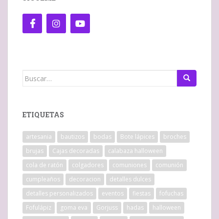
Buscar:
ETIQUETAS
artesania
bautizos
bodas
Bote lápices
broches
brujas
Cajas decoradas
calabaza halloween
cola de ratón
colgadores
comuniones
comunión
cumpleaños
decoracion
detalles dulces
detalles personalizados
eventos
fiestas
fofuchas
Fofulápiz
goma eva
Gorjuss
hadas
halloween