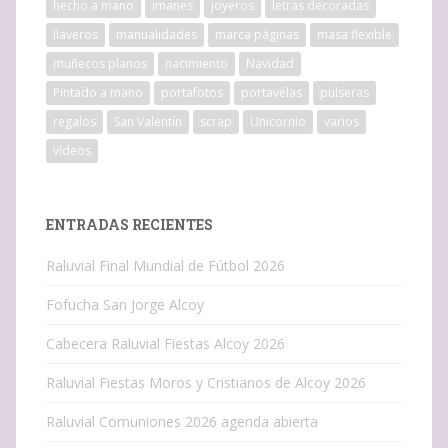
hecho a mano
imanes
joyeros
letras decoradas
llaveros
manualidades
marca páginas
masa flexible
muñecos planos
nacimiento
Navidad
Pintado a mano
portafotos
portavelas
pulseras
regalos
San Valentín
scrap
Unicornio
varios
vídeos
ENTRADAS RECIENTES
Raluvial Final Mundial de Fútbol 2026
Fofucha San Jorge Alcoy
Cabecera Raluvial Fiestas Alcoy 2026
Raluvial Fiestas Moros y Cristianos de Alcoy 2026
Raluvial Comuniones 2026 agenda abierta