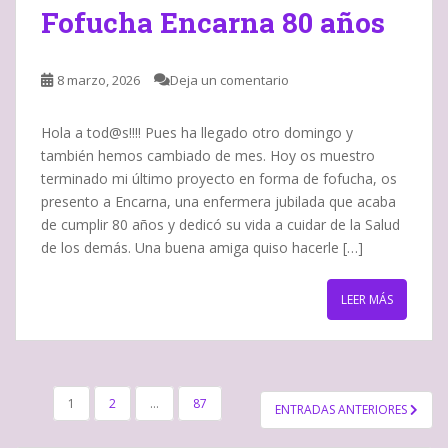
Fofucha Encarna 80 años
8 marzo, 2026
Deja un comentario
Hola a tod@s!!!! Pues ha llegado otro domingo y
también hemos cambiado de mes. Hoy os muestro
terminado mi último proyecto en forma de fofucha, os
presento a Encarna, una enfermera jubilada que acaba
de cumplir 80 años y dedicó su vida a cuidar de la Salud
de los demás. Una buena amiga quiso hacerle […]
LEER MÁS
NAVEGACIÓN
1
2
…
87
ENTRADAS ANTERIORES
DE