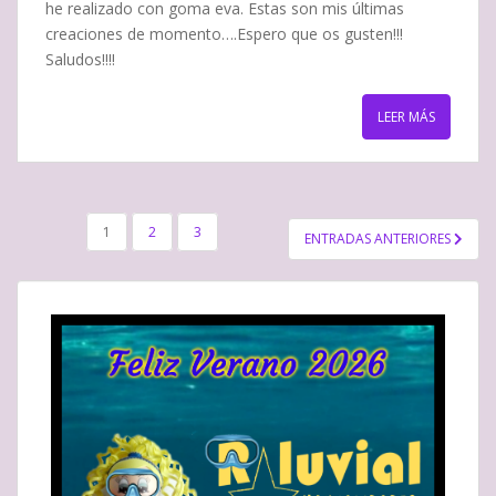
he realizado con goma eva. Estas son mis últimas
creaciones de momento….Espero que os gusten!!!
Saludos!!!!
LEER MÁS
NAVEGACIÓN
1
2
3
ENTRADAS ANTERIORES
DE
ENTRADAS