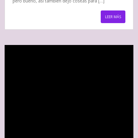
pero bueno, así también dejo cositas para […]
LEER MÁS