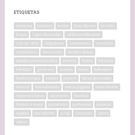
ETIQUETAS
artesania
bautizos
bodas
Bote lápices
broches
brujas
Cajas decoradas
calabaza halloween
cola de ratón
colgadores
comuniones
comunión
cumpleaños
decoracion
detalles dulces
detalles personalizados
eventos
fiestas
fofuchas
Fofulápiz
goma eva
Gorjuss
hadas
halloween
hecho a mano
imanes
joyeros
letras decoradas
llaveros
manualidades
marca páginas
masa flexible
muñecos planos
nacimiento
Navidad
Pintado a mano
portafotos
portavelas
pulseras
regalos
San Valentín
scrap
Unicornio
varios
vídeos