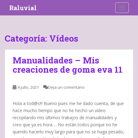
S
Raluvial
TOGGLE
k
i
p
t
Categoría:
Vídeos
o
m
a
Manualidades – Mis
i
creaciones de goma eva 11
n
c
o
4 julio, 2021
Deja un comentario
n
t
e
Hola a tod@s!!! Bueno pues me he dado cuenta, de que
n
hace mucho tiempo que no he hecho un vídeo
t
recopilando mis últimos trabajos de manualidades y
creo que ya es hora…. No están todos porque no he
querido hacerlo muy largo para que no se haga pesado,