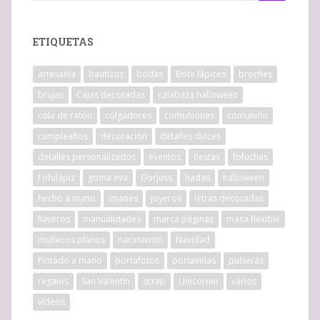
ETIQUETAS
artesania
bautizos
bodas
Bote lápices
broches
brujas
Cajas decoradas
calabaza halloween
cola de ratón
colgadores
comuniones
comunión
cumpleaños
decoracion
detalles dulces
detalles personalizados
eventos
fiestas
fofuchas
Fofulápiz
goma eva
Gorjuss
hadas
halloween
hecho a mano
imanes
joyeros
letras decoradas
llaveros
manualidades
marca páginas
masa flexible
muñecos planos
nacimiento
Navidad
Pintado a mano
portafotos
portavelas
pulseras
regalos
San Valentín
scrap
Unicornio
varios
vídeos