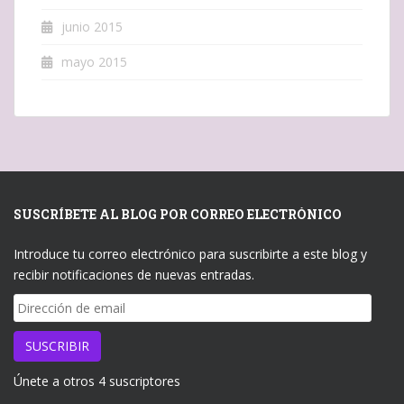
junio 2015
mayo 2015
SUSCRÍBETE AL BLOG POR CORREO ELECTRÓNICO
Introduce tu correo electrónico para suscribirte a este blog y
recibir notificaciones de nuevas entradas.
Dirección
de
email
SUSCRIBIR
Únete a otros 4 suscriptores