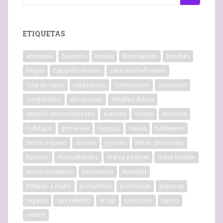
ETIQUETAS
artesania
bautizos
bodas
Bote lápices
broches
brujas
Cajas decoradas
calabaza halloween
cola de ratón
colgadores
comuniones
comunión
cumpleaños
decoracion
detalles dulces
detalles personalizados
eventos
fiestas
fofuchas
Fofulápiz
goma eva
Gorjuss
hadas
halloween
hecho a mano
imanes
joyeros
letras decoradas
llaveros
manualidades
marca páginas
masa flexible
muñecos planos
nacimiento
Navidad
Pintado a mano
portafotos
portavelas
pulseras
regalos
San Valentín
scrap
Unicornio
varios
vídeos