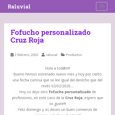
S
Raluvial
TOGGLE
k
i
p
t
Fofucho personalizado
o
Cruz Roja
m
a
i
2 febrero, 2020
raluvial
Productos
n
c
o
Hola a tod@s!!!
n
Bueno hemos estrenado nuevo mes y hoy por cierto
t
una fecha curiosa que se lee igual del derecho que del
e
revés 02/02/2020….
n
Hoy os dejo otro
fofucho personalizado
de
t
profesiones, en este caso de la
Cruz Roja
, espero que
os guste!!!
Feliz domingo y os deseo un buen comienzo de