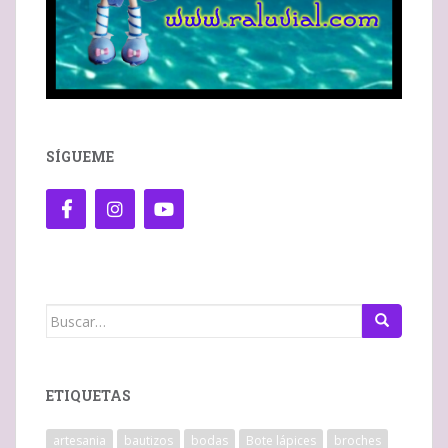
SÍGUEME
Buscar:
ETIQUETAS
artesania
bautizos
bodas
Bote lápices
broches