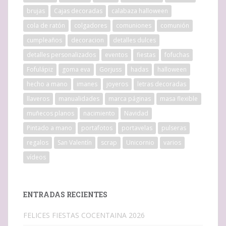
brujas
Cajas decoradas
calabaza halloween
cola de ratón
colgadores
comuniones
comunión
cumpleaños
decoracion
detalles dulces
detalles personalizados
eventos
fiestas
fofuchas
Fofulápiz
goma eva
Gorjuss
hadas
halloween
hecho a mano
imanes
joyeros
letras decoradas
llaveros
manualidades
marca páginas
masa flexible
muñecos planos
nacimiento
Navidad
Pintado a mano
portafotos
portavelas
pulseras
regalos
San Valentín
scrap
Unicornio
varios
vídeos
ENTRADAS RECIENTES
FELICES FIESTAS COCENTAINA 2026