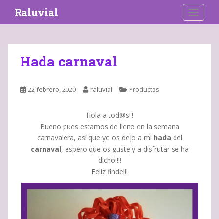
S
Raluvial
TOGGLE
k
i
p
t
Hada carnaval
o
m
a
22 febrero, 2020
raluvial
Productos
i
n
Hola a tod@s!!!
c
Bueno pues estamos de lleno en la semana
o
carnavalera, así que yo os dejo a mi
hada
del
n
carnaval
, espero que os guste y a disfrutar se ha
t
dicho!!!!
e
Feliz finde!!!
n
t