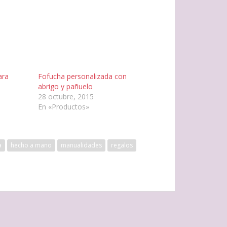
ara
Fofucha personalizada con
abrigo y pañuelo
28 octubre, 2015
En «Productos»
a
hecho a mano
manualidades
regalos