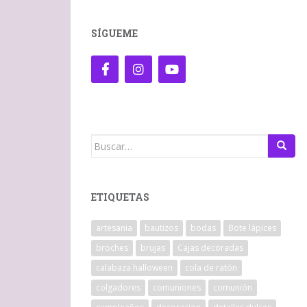
SÍGUEME
Buscar:
ETIQUETAS
artesania
bautizos
bodas
Bote lápices
broches
brujas
Cajas decoradas
calabaza halloween
cola de ratón
colgadores
comuniones
comunión