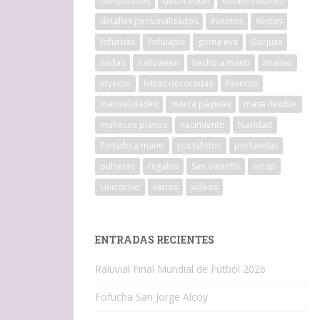
cumpleaños
decoracion
detalles dulces
detalles personalizados
eventos
fiestas
fofuchas
Fofulápiz
goma eva
Gorjuss
hadas
halloween
hecho a mano
imanes
joyeros
letras decoradas
llaveros
manualidades
marca páginas
masa flexible
muñecos planos
nacimiento
Navidad
Pintado a mano
portafotos
portavelas
pulseras
regalos
San Valentín
scrap
Unicornio
varios
vídeos
ENTRADAS RECIENTES
Raluvial Final Mundial de Fútbol 2026
Fofucha San Jorge Alcoy