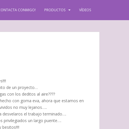
CONTACTA CONMIGO!
PRODUCTOS
VÍDEOS
!!!!
to de un proyecto…
as con los deditos al aire????
hecho con goma eva, ahora que estamos en
ividos no muy lejanos…..
 desvelaros el trabajo terminado….
 privilegiados un largo puente….
 besitos!!!!