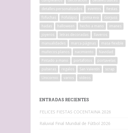
cumpleaños
decoracion
detalles dulces
detalles personalizados
eventos
fiestas
fofuchas
Fofulápiz
goma eva
Gorjuss
hadas
halloween
hecho a mano
imanes
joyeros
letras decoradas
llaveros
manualidades
marca páginas
masa flexible
muñecos planos
nacimiento
Navidad
Pintado a mano
portafotos
portavelas
pulseras
regalos
San Valentín
scrap
Unicornio
varios
vídeos
ENTRADAS RECIENTES
FELICES FIESTAS COCENTAINA 2026
Raluvial Final Mundial de Fútbol 2026