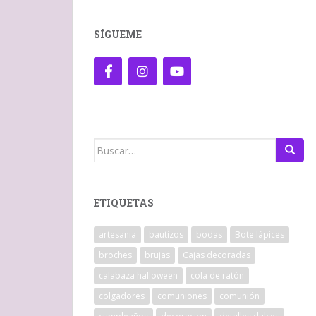
SÍGUEME
Buscar:
ETIQUETAS
artesania
bautizos
bodas
Bote lápices
broches
brujas
Cajas decoradas
calabaza halloween
cola de ratón
colgadores
comuniones
comunión