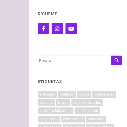
SÍGUEME
Buscar:
ETIQUETAS
artesania
bautizos
bodas
Bote lápices
broches
brujas
Cajas decoradas
calabaza halloween
cola de ratón
colgadores
comuniones
comunión