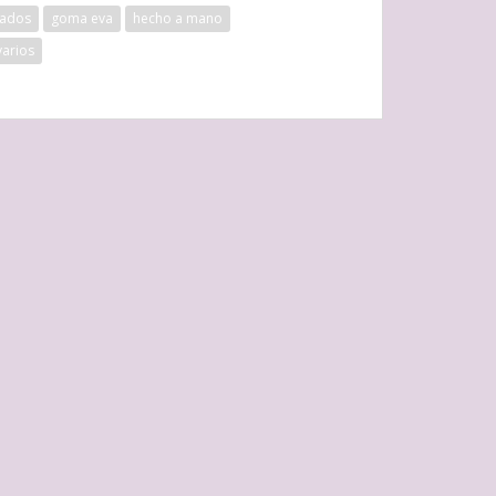
zados
goma eva
hecho a mano
varios