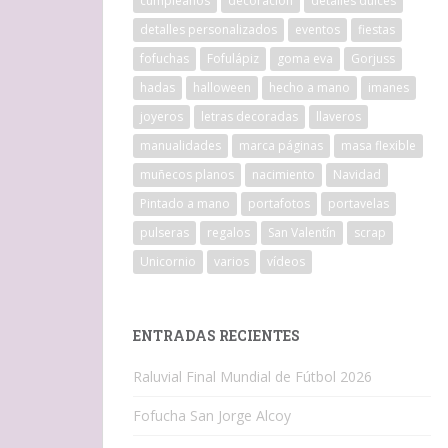
cumpleaños
decoracion
detalles dulces
detalles personalizados
eventos
fiestas
fofuchas
Fofulápiz
goma eva
Gorjuss
hadas
halloween
hecho a mano
imanes
joyeros
letras decoradas
llaveros
manualidades
marca páginas
masa flexible
muñecos planos
nacimiento
Navidad
Pintado a mano
portafotos
portavelas
pulseras
regalos
San Valentín
scrap
Unicornio
varios
vídeos
ENTRADAS RECIENTES
Raluvial Final Mundial de Fútbol 2026
Fofucha San Jorge Alcoy