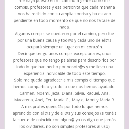
me haya puesto en mi camino a gente como mis
compis, profesores y esa personita que cada mañana
nos ha recibido con su amplia sonrisa y ha estado
pendiente en todo momento de que no nos faltase de
nada.
Algunos compis se quedaron por el camino, pero fue
por una buena causa y tod@s y cada uno de ell@s
ocupará siempre un lugar en mi corazón.
Decir que tengo unos compis excepcionales, unos
profesores que no tengo palabras para describirlos por
todo lo que han hecho por nosotr@s y me llevo una
experiencia inolvidable de todo este tiempo.
Solo me queda agradecer a mis compis el tiempo que
hemos compartido y todo lo que nos hemos ayudado:
Carmen, Noemí, Jeza, Diana, Silvia, Raquel, Ana,
Macarena, Abel, Fer, María G., Mayte, Moni y María R.
A mis profes querid@s por todo lo que hemos
aprendido con ell@s y de ell@s y sus consejos (si tenéis
la suerte de coincidir con algun@ ya os digo que jamás
los olvidareis, no son simples profesores al uso)