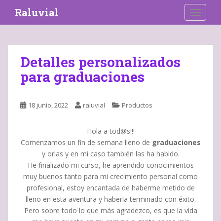
S
Raluvial
TOGGLE
k
i
p
t
Detalles personalizados
o
para graduaciones
m
a
i
18 junio, 2022
raluvial
Productos
n
c
o
Hola a tod@s!!!
n
Comenzamos un fin de semana lleno de
graduaciones
t
y orlas y en mi caso también las ha habido.
e
He finalizado mi curso, he aprendido conocimientos
n
muy buenos tanto para mi crecimiento personal como
t
profesional, estoy encantada de haberme metido de
lleno en esta aventura y haberla terminado con éxito.
Pero sobre todo lo que más agradezco, es que la vida