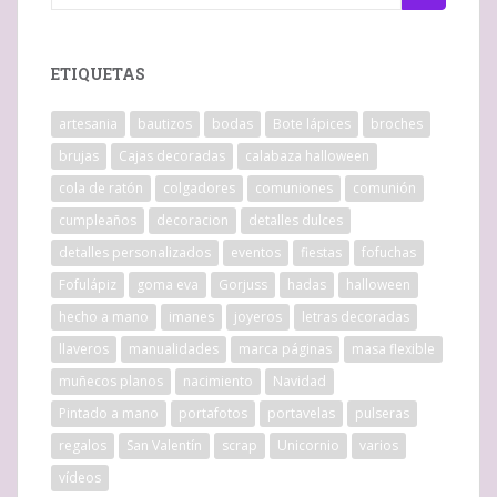
ETIQUETAS
artesania
bautizos
bodas
Bote lápices
broches
brujas
Cajas decoradas
calabaza halloween
cola de ratón
colgadores
comuniones
comunión
cumpleaños
decoracion
detalles dulces
detalles personalizados
eventos
fiestas
fofuchas
Fofulápiz
goma eva
Gorjuss
hadas
halloween
hecho a mano
imanes
joyeros
letras decoradas
llaveros
manualidades
marca páginas
masa flexible
muñecos planos
nacimiento
Navidad
Pintado a mano
portafotos
portavelas
pulseras
regalos
San Valentín
scrap
Unicornio
varios
vídeos