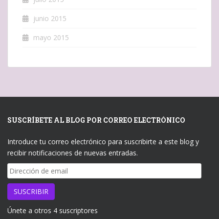
junio 2015
mayo 2015
SUSCRÍBETE AL BLOG POR CORREO ELECTRÓNICO
Introduce tu correo electrónico para suscribirte a este blog y
recibir notificaciones de nuevas entradas.
Dirección
de
email
SUSCRIBIR
Únete a otros 4 suscriptores