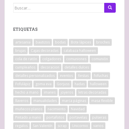
Buscar:
ETIQUETAS
artesania
bautizos
bodas
Bote lápices
broches
brujas
Cajas decoradas
calabaza halloween
cola de ratón
colgadores
comuniones
comunión
cumpleaños
decoracion
detalles dulces
detalles personalizados
eventos
fiestas
fofuchas
Fofulápiz
goma eva
Gorjuss
hadas
halloween
hecho a mano
imanes
joyeros
letras decoradas
llaveros
manualidades
marca páginas
masa flexible
muñecos planos
nacimiento
Navidad
Pintado a mano
portafotos
portavelas
pulseras
regalos
San Valentín
scrap
Unicornio
varios