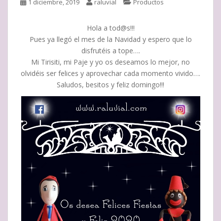
1 diciembre, 2019
raluvial
Productos
Hola a tod@s!!!
Pues ya llegó el mes de la Navidad y espero que lo
disfrutéis a tope….
Mi Tirisiti, mi Paje y yo os deseamos lo mejor, no
olvidéis ser felices y aprovechar cada momento vivido….
Saludos, besitos y feliz domingo!!!