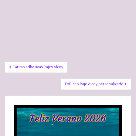
)
Navegación
Caritas adhesivas Pajes Alcoy
de
entradas
Fofucho Paje Alcoy personalizado