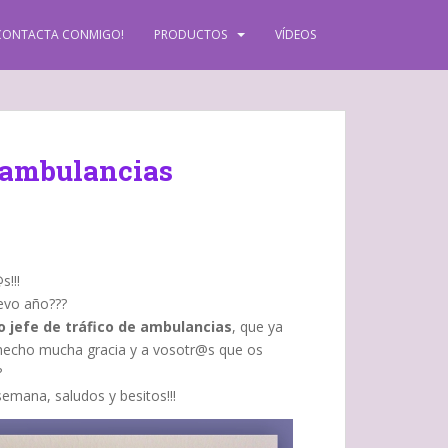
CONTACTA CONMIGO!
PRODUCTOS
VÍDEOS
e ambulancias
s!!!
uevo año???
o jefe de tráfico de ambulancias
, que ya
 hecho mucha gracia y a vosotr@s que os
?
emana, saludos y besitos!!!