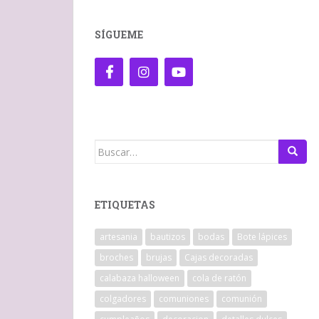
SÍGUEME
Buscar:
ETIQUETAS
artesania
bautizos
bodas
Bote lápices
broches
brujas
Cajas decoradas
calabaza halloween
cola de ratón
colgadores
comuniones
comunión