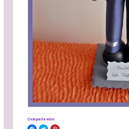
Comparte esto:
H
H
H