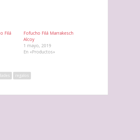
o Filá
Fofucho Filá Marrakesch
Alcoy
1 mayo, 2019
En «Productos»
dades
regalos