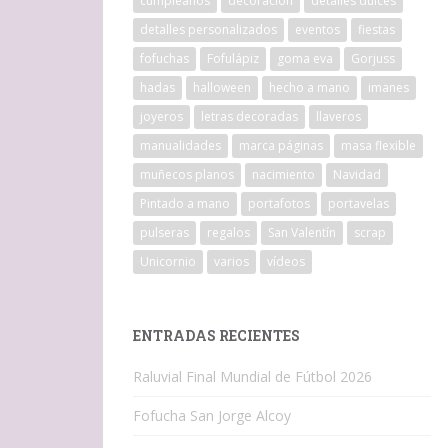
cumpleaños
decoracion
detalles dulces
detalles personalizados
eventos
fiestas
fofuchas
Fofulápiz
goma eva
Gorjuss
hadas
halloween
hecho a mano
imanes
joyeros
letras decoradas
llaveros
manualidades
marca páginas
masa flexible
muñecos planos
nacimiento
Navidad
Pintado a mano
portafotos
portavelas
pulseras
regalos
San Valentín
scrap
Unicornio
varios
vídeos
ENTRADAS RECIENTES
Raluvial Final Mundial de Fútbol 2026
Fofucha San Jorge Alcoy