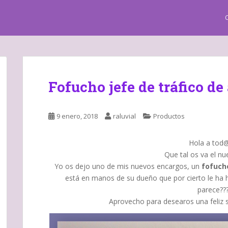
Fofucho jefe de tráfico d
9 enero, 2018
raluvial
Productos
Hola a tod@
Que tal os va el n
Yo os dejo uno de mis nuevos encargos, un
fofuch
está en manos de su dueño que por cierto le ha
parece??
Aprovecho para desearos una feliz s