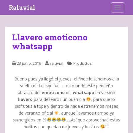
S
Raluvial
TOGGLE
k
i
p
t
Llavero emoticono
o
whatsapp
m
a
i
23 junio, 2016
raluvial
Productos
n
c
o
Bueno pues ya llegó el jueves, el finde lo tenemos a la
n
vuelta de la esquina…… os mando este pequeño
t
abracito del
emoticono
del
whatsapp
en versión
e
llavero
para desearos un buen día
, para que lo
n
disfruteis a tope y dentro de nada estrenamos meses
t
de veranito oficial
, aunque llevemos tiempo ya
sumergidos en él
…..Así que aprovechad estas
horitas que quedan de jueves y besitos
!!!!!