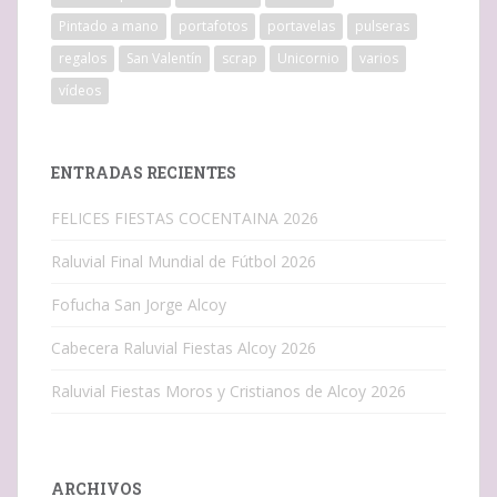
Pintado a mano
portafotos
portavelas
pulseras
regalos
San Valentín
scrap
Unicornio
varios
vídeos
ENTRADAS RECIENTES
FELICES FIESTAS COCENTAINA 2026
Raluvial Final Mundial de Fútbol 2026
Fofucha San Jorge Alcoy
Cabecera Raluvial Fiestas Alcoy 2026
Raluvial Fiestas Moros y Cristianos de Alcoy 2026
ARCHIVOS