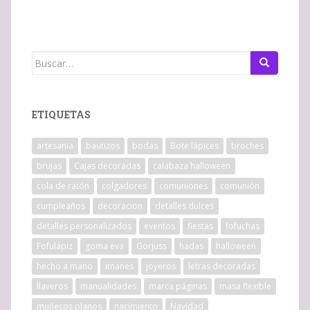
Buscar:
ETIQUETAS
artesania
bautizos
bodas
Bote lápices
broches
brujas
Cajas decoradas
calabaza halloween
cola de ratón
colgadores
comuniones
comunión
cumpleaños
decoracion
detalles dulces
detalles personalizados
eventos
fiestas
fofuchas
Fofulápiz
goma eva
Gorjuss
hadas
halloween
hecho a mano
imanes
joyeros
letras decoradas
llaveros
manualidades
marca páginas
masa flexible
muñecos planos
nacimiento
Navidad