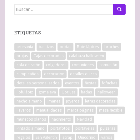
Buscar:
ETIQUETAS
artesania
bautizos
bodas
Bote lápices
broches
brujas
Cajas decoradas
calabaza halloween
cola de ratón
colgadores
comuniones
comunión
cumpleaños
decoracion
detalles dulces
detalles personalizados
eventos
fiestas
fofuchas
Fofulápiz
goma eva
Gorjuss
hadas
halloween
hecho a mano
imanes
joyeros
letras decoradas
llaveros
manualidades
marca páginas
masa flexible
muñecos planos
nacimiento
Navidad
Pintado a mano
portafotos
portavelas
pulseras
regalos
San Valentín
scrap
Unicornio
varios