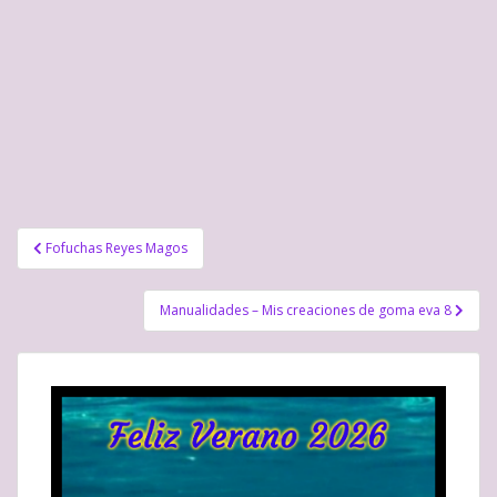
Navegación
Fofuchas Reyes Magos
de
entradas
Manualidades – Mis creaciones de goma eva 8