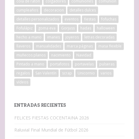
cola de ratón
colgadores
comuniones
comunión
cumpleaños
decoracion
detalles dulces
detalles personalizados
eventos
fiestas
fofuchas
Fofulápiz
goma eva
Gorjuss
hadas
halloween
hecho a mano
imanes
joyeros
letras decoradas
llaveros
manualidades
marca páginas
masa flexible
muñecos planos
nacimiento
Navidad
Pintado a mano
portafotos
portavelas
pulseras
regalos
San Valentín
scrap
Unicornio
varios
vídeos
ENTRADAS RECIENTES
FELICES FIESTAS COCENTAINA 2026
Raluvial Final Mundial de Fútbol 2026