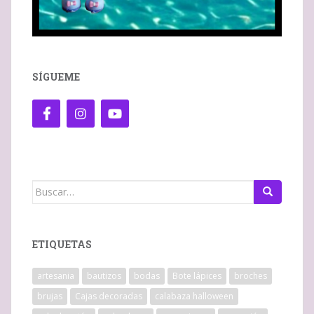
SÍGUEME
Buscar:
ETIQUETAS
artesania
bautizos
bodas
Bote lápices
broches
brujas
Cajas decoradas
calabaza halloween