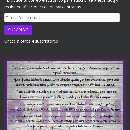
Introduce tu correo electrónico para suscribirte a este blog y
recibir notificaciones de nuevas entradas.
Dirección
de
email
SUSCRIBIR
Únete a otros 4 suscriptores