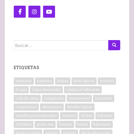
Buscar:
ETIQUETAS
artesania
bautizos
bodas
Bote lápices
broches
brujas
Cajas decoradas
calabaza halloween
cola de ratón
colgadores
comuniones
comunión
cumpleaños
decoracion
detalles dulces
detalles personalizados
eventos
fiestas
fofuchas
Fofulápiz
goma eva
Gorjuss
hadas
halloween
hecho a mano
imanes
joyeros
letras decoradas