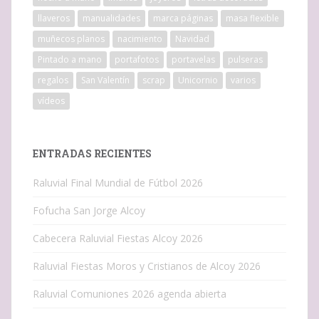
llaveros
manualidades
marca páginas
masa flexible
muñecos planos
nacimiento
Navidad
Pintado a mano
portafotos
portavelas
pulseras
regalos
San Valentín
scrap
Unicornio
varios
vídeos
ENTRADAS RECIENTES
Raluvial Final Mundial de Fútbol 2026
Fofucha San Jorge Alcoy
Cabecera Raluvial Fiestas Alcoy 2026
Raluvial Fiestas Moros y Cristianos de Alcoy 2026
Raluvial Comuniones 2026 agenda abierta