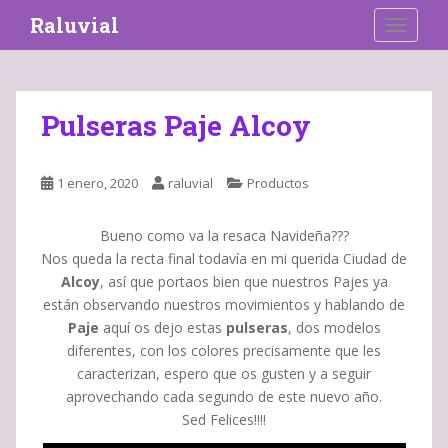
S
Raluvial
TOGGLE
k
i
p
t
Pulseras Paje Alcoy
o
m
a
1 enero, 2020
raluvial
Productos
i
n
Bueno como va la resaca Navideña???
c
Nos queda la recta final todavía en mi querida Ciudad de
o
Alcoy
, así que portaos bien que nuestros Pajes ya
n
están observando nuestros movimientos y hablando de
t
Paje
aquí os dejo estas
pulseras
, dos modelos
e
diferentes, con los colores precisamente que les
n
caracterizan, espero que os gusten y a seguir
t
aprovechando cada segundo de este nuevo año.
Sed Felices!!!!