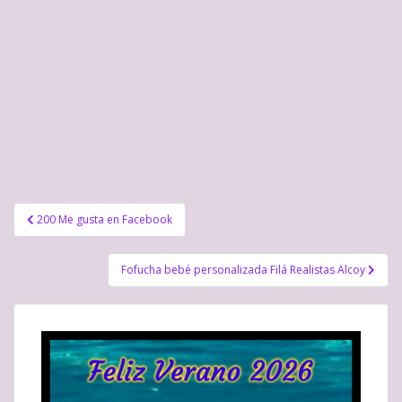
v
a
e
a
)
v
)
a
)
Navegación
200 Me gusta en Facebook
de
entradas
Fofucha bebé personalizada Filá Realistas Alcoy