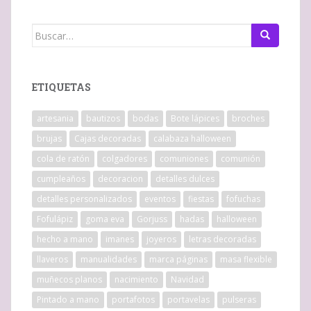
Buscar:
ETIQUETAS
artesania
bautizos
bodas
Bote lápices
broches
brujas
Cajas decoradas
calabaza halloween
cola de ratón
colgadores
comuniones
comunión
cumpleaños
decoracion
detalles dulces
detalles personalizados
eventos
fiestas
fofuchas
Fofulápiz
goma eva
Gorjuss
hadas
halloween
hecho a mano
imanes
joyeros
letras decoradas
llaveros
manualidades
marca páginas
masa flexible
muñecos planos
nacimiento
Navidad
Pintado a mano
portafotos
portavelas
pulseras