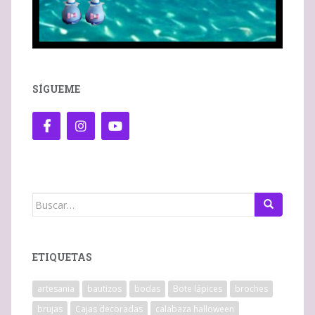
SÍGUEME
Buscar:
ETIQUETAS
artesania
bautizos
bodas
Bote lápices
broches
brujas
Cajas decoradas
calabaza halloween