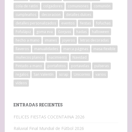
cola de ratón
colgadores
comuniones
comunión
cumpleaños
decoracion
detalles dulces
detalles personalizados
eventos
fiestas
fofuchas
Fofulápiz
goma eva
Gorjuss
hadas
halloween
hecho a mano
imanes
joyeros
letras decoradas
llaveros
manualidades
marca páginas
masa flexible
muñecos planos
nacimiento
Navidad
Pintado a mano
portafotos
portavelas
pulseras
regalos
San Valentín
scrap
Unicornio
varios
vídeos
ENTRADAS RECIENTES
FELICES FIESTAS COCENTAINA 2026
Raluvial Final Mundial de Fútbol 2026