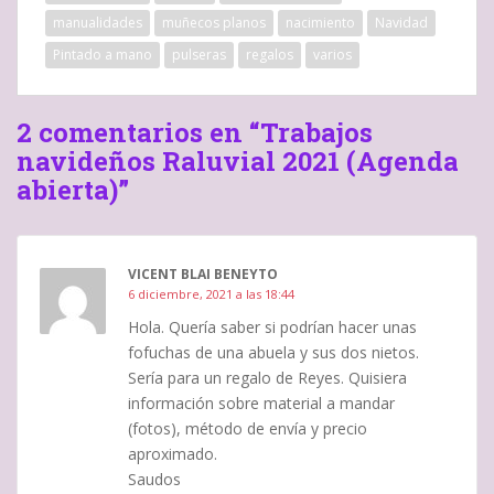
e
a
S
manualidades
muñecos planos
nacimiento
Navidad
a
b
e
b
r
a
Pintado a mano
r
e
pulseras
b
regalos
varios
e
e
r
e
n
e
n
u
e
u
n
n
2 comentarios en “Trabajos
n
a
u
a
v
n
navideños Raluvial 2021 (Agenda
v
e
a
e
n
v
abierta)”
n
t
e
t
a
n
a
n
t
n
a
a
a
n
n
n
u
a
u
e
n
VICENT BLAI BENEYTO
e
v
u
6 diciembre, 2021 a las 18:44
v
a
e
a
)
v
Hola. Quería saber si podrían hacer unas
)
a
)
fofuchas de una abuela y sus dos nietos.
Sería para un regalo de Reyes. Quisiera
información sobre material a mandar
(fotos), método de envía y precio
aproximado.
Saudos