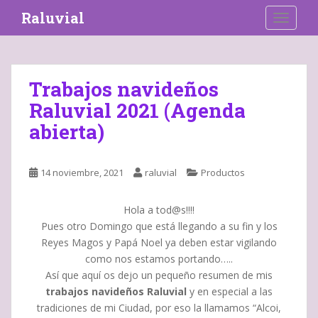
S
Raluvial
TOGGLE
k
i
p
t
Trabajos navideños
o
Raluvial 2021 (Agenda
m
a
abierta)
i
n
c
14 noviembre, 2021
raluvial
Productos
o
n
Hola a tod@s!!!!
t
Pues otro Domingo que está llegando a su fin y los
e
Reyes Magos y Papá Noel ya deben estar vigilando
n
como nos estamos portando…..
t
Así que aquí os dejo un pequeño resumen de mis
trabajos navideños Raluvial
y en especial a las
tradiciones de mi Ciudad, por eso la llamamos “Alcoi,