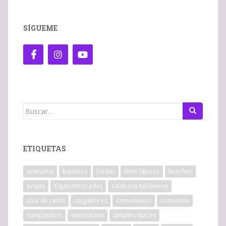
SÍGUEME
Buscar:
ETIQUETAS
artesania
bautizos
bodas
Bote lápices
broches
brujas
Cajas decoradas
calabaza halloween
cola de ratón
colgadores
comuniones
comunión
cumpleaños
decoracion
detalles dulces