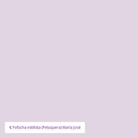
Navegación
Fofucha estilista (Peluquera) María José
de