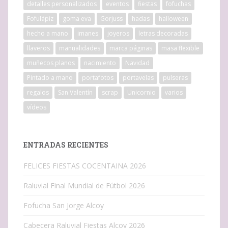
detalles personalizados
eventos
fiestas
fofuchas
Fofulápiz
goma eva
Gorjuss
hadas
halloween
hecho a mano
imanes
joyeros
letras decoradas
llaveros
manualidades
marca páginas
masa flexible
muñecos planos
nacimiento
Navidad
Pintado a mano
portafotos
portavelas
pulseras
regalos
San Valentín
scrap
Unicornio
varios
vídeos
ENTRADAS RECIENTES
FELICES FIESTAS COCENTAINA 2026
Raluvial Final Mundial de Fútbol 2026
Fofucha San Jorge Alcoy
Cabecera Raluvial Fiestas Alcoy 2026