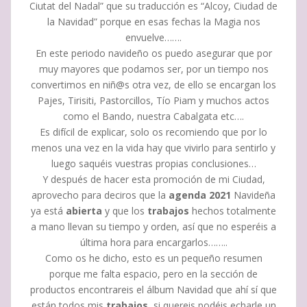
Ciutat del Nadal” que su traducción es “Alcoy, Ciudad de
la Navidad” porque en esas fechas la Magia nos
envuelve…….
En este periodo navideño os puedo asegurar que por
muy mayores que podamos ser, por un tiempo nos
convertimos en niñ@s otra vez, de ello se encargan los
Pajes, Tirisiti, Pastorcillos, Tío Piam y muchos actos
como el Bando, nuestra Cabalgata etc….
Es difícil de explicar, solo os recomiendo que por lo
menos una vez en la vida hay que vivirlo para sentirlo y
luego saquéis vuestras propias conclusiones…
Y después de hacer esta promoción de mi Ciudad,
aprovecho para deciros que la
agenda 2021
Navideña
ya está
abierta
y que los
trabajos
hechos totalmente
a mano llevan su tiempo y orden, así que no esperéis a
última hora para encargarlos……..
Como os he dicho, esto es un pequeño resumen
porque me falta espacio, pero en la sección de
productos encontrareis el álbum Navidad que ahí sí que
están todos mis
trabajos
, si quereis podéis echarle un