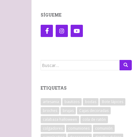
SÍGUEME
Buscar:
ETIQUETAS
artesania
bautizos
bodas
Bote lápices
broches
brujas
Cajas decoradas
calabaza halloween
cola de ratón
colgadores
comuniones
comunión