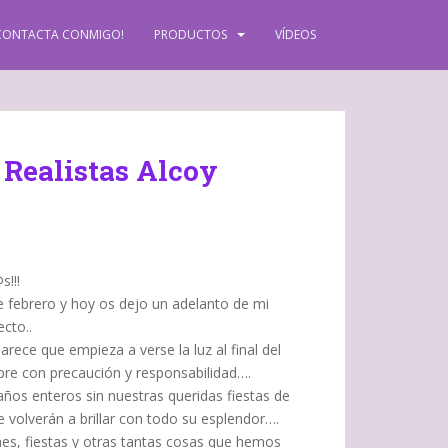
CONTACTA CONMIGO!
PRODUCTOS
VÍDEOS
 Realistas Alcoy
s!!!
 febrero y hoy os dejo un adelanto de mi
cto..
ece que empieza a verse la luz al final del
re con precaución y responsabilidad….
ños enteros sin nuestras queridas fiestas de
e volverán a brillar con todo su esplendor….
es, fiestas y otras tantas cosas que hemos