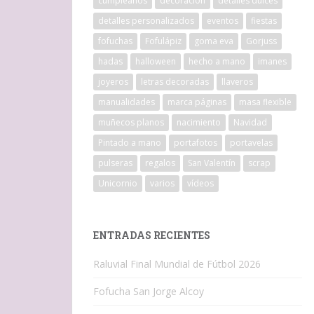
cumpleaños
decoracion
detalles dulces
detalles personalizados
eventos
fiestas
fofuchas
Fofulápiz
goma eva
Gorjuss
hadas
halloween
hecho a mano
imanes
joyeros
letras decoradas
llaveros
manualidades
marca páginas
masa flexible
muñecos planos
nacimiento
Navidad
Pintado a mano
portafotos
portavelas
pulseras
regalos
San Valentín
scrap
Unicornio
varios
vídeos
ENTRADAS RECIENTES
Raluvial Final Mundial de Fútbol 2026
Fofucha San Jorge Alcoy