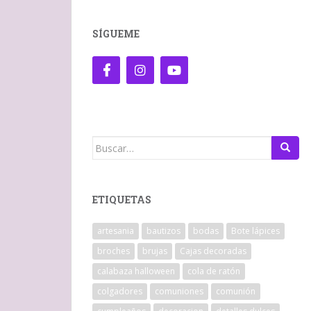
SÍGUEME
Buscar:
ETIQUETAS
artesania
bautizos
bodas
Bote lápices
broches
brujas
Cajas decoradas
calabaza halloween
cola de ratón
colgadores
comuniones
comunión