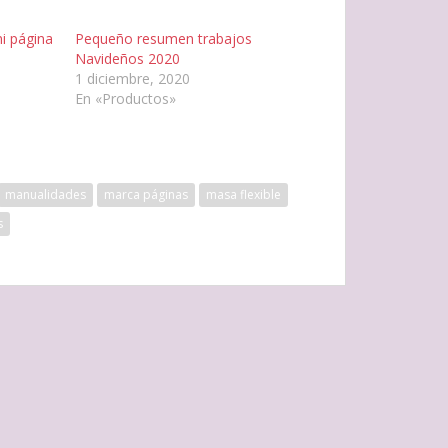
i página
Pequeño resumen trabajos
Navideños 2020
1 diciembre, 2020
En «Productos»
manualidades
marca páginas
masa flexible
s