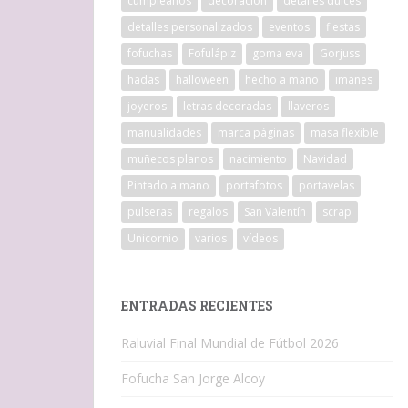
cumpleaños
decoracion
detalles dulces
detalles personalizados
eventos
fiestas
fofuchas
Fofulápiz
goma eva
Gorjuss
hadas
halloween
hecho a mano
imanes
joyeros
letras decoradas
llaveros
manualidades
marca páginas
masa flexible
muñecos planos
nacimiento
Navidad
Pintado a mano
portafotos
portavelas
pulseras
regalos
San Valentín
scrap
Unicornio
varios
vídeos
ENTRADAS RECIENTES
Raluvial Final Mundial de Fútbol 2026
Fofucha San Jorge Alcoy