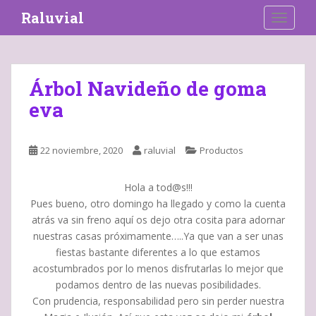
S
Raluvial
TOGGLE
k
i
p
t
Árbol Navideño de goma
o
eva
m
a
i
22 noviembre, 2020
raluvial
Productos
n
c
o
Hola a tod@s!!!
n
Pues bueno, otro domingo ha llegado y como la cuenta
t
atrás va sin freno aquí os dejo otra cosita para adornar
e
nuestras casas próximamente…..Ya que van a ser unas
n
fiestas bastante diferentes a lo que estamos
t
acostumbrados por lo menos disfrutarlas lo mejor que
podamos dentro de las nuevas posibilidades.
Con prudencia, responsabilidad pero sin perder nuestra