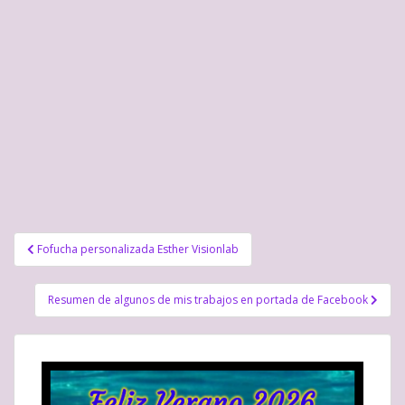
a
)
v
)
a
)
Navegación
Fofucha personalizada Esther Visionlab
de
entradas
Resumen de algunos de mis trabajos en portada de Facebook