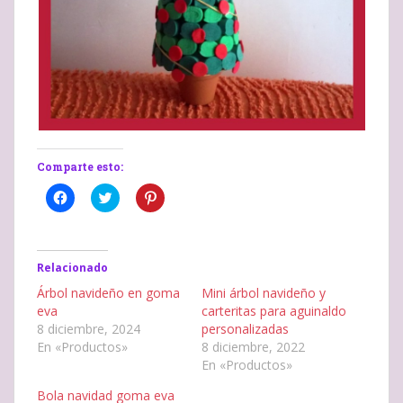
Comparte esto:
H
H
H
a
a
a
z
z
z
c
c
c
l
l
l
i
i
i
c
c
c
Relacionado
p
p
p
a
a
a
Árbol navideño en goma
Mini árbol navideño y
r
r
r
eva
carteritas para aguinaldo
a
a
a
c
c
c
8 diciembre, 2024
personalizadas
o
o
o
En «Productos»
8 diciembre, 2022
m
m
m
p
p
p
En «Productos»
a
a
a
r
r
r
t
t
t
Bola navidad goma eva