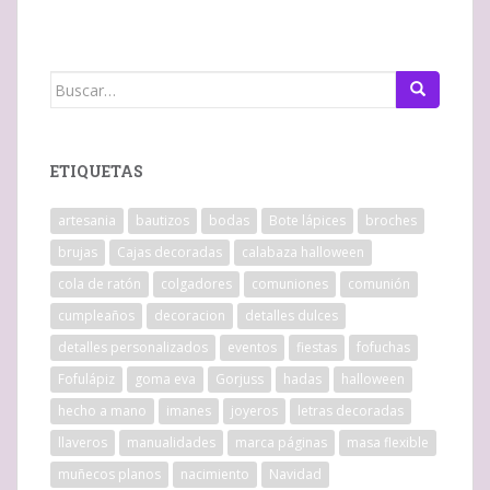
Buscar:
ETIQUETAS
artesania
bautizos
bodas
Bote lápices
broches
brujas
Cajas decoradas
calabaza halloween
cola de ratón
colgadores
comuniones
comunión
cumpleaños
decoracion
detalles dulces
detalles personalizados
eventos
fiestas
fofuchas
Fofulápiz
goma eva
Gorjuss
hadas
halloween
hecho a mano
imanes
joyeros
letras decoradas
llaveros
manualidades
marca páginas
masa flexible
muñecos planos
nacimiento
Navidad