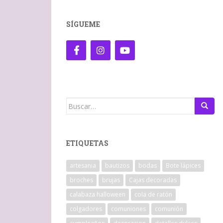
SÍGUEME
Buscar:
ETIQUETAS
artesania
bautizos
bodas
Bote lápices
broches
brujas
Cajas decoradas
calabaza halloween
cola de ratón
colgadores
comuniones
comunión