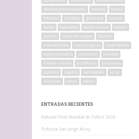
cumpleaños
decoracion
detalles dulces
detalles personalizados
eventos
fiestas
fofuchas
Fofulápiz
goma eva
Gorjuss
hadas
halloween
hecho a mano
imanes
joyeros
letras decoradas
llaveros
manualidades
marca páginas
masa flexible
muñecos planos
nacimiento
Navidad
Pintado a mano
portafotos
portavelas
pulseras
regalos
San Valentín
scrap
Unicornio
varios
vídeos
ENTRADAS RECIENTES
Raluvial Final Mundial de Fútbol 2026
Fofucha San Jorge Alcoy