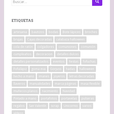
ETIQUETAS
artesania
bautizos
bodas
Bote lápices
broches
brujas
Cajas decoradas
calabaza halloween
cola de ratón
colgadores
comuniones
comunión
cumpleaños
decoracion
detalles dulces
detalles personalizados
eventos
fiestas
fofuchas
Fofulápiz
goma eva
Gorjuss
hadas
halloween
hecho a mano
imanes
joyeros
letras decoradas
llaveros
manualidades
marca páginas
masa flexible
muñecos planos
nacimiento
Navidad
Pintado a mano
portafotos
portavelas
pulseras
regalos
San Valentín
scrap
Unicornio
varios
vídeos