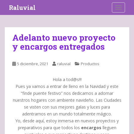
S
Raluvial
TOGGLE
k
i
p
t
Adelanto nuevo proyecto
o
y encargos entregados
m
a
i
5 diciembre, 2021
raluvial
Productos
n
c
o
Hola a tod@s!!!
n
Pues ya vamos a entrar de lleno en la Navidad y este
t
“finde puente festivo” nos dedicamos a adornar
e
nuestros hogares con ambiente navideño. Las Ciudades
n
se visten con sus mejores galas y luces para
t
adentrarnos en un mundo totalmente mágico.
Yo, desde aquí, estoy inmersa en nuevos proyectos y
preparativos para que todos los
encargos
lleguen