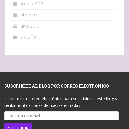
agosto 2015
julio 2015
junio 2015
mayo 2015
SUSCRÍBETE AL BLOG POR CORREO ELECTRÓNICO
Introduce tu correo electrónico para suscribirte a este blog y
recibir notificaciones de nuevas entradas.
Dirección
de
email
SUSCRIBIR