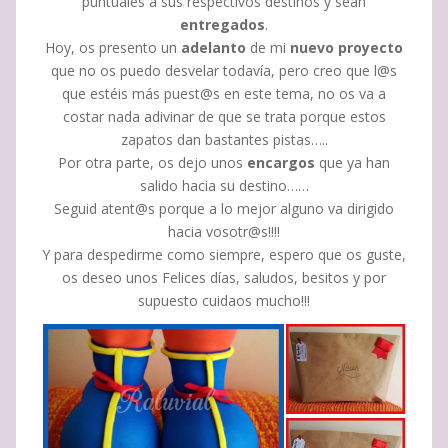
puntuales a sus respectivos destinos y sean
entregados
.
Hoy, os presento un
adelanto
de mi
nuevo proyecto
que no os puedo desvelar todavía, pero creo que l@s
que estéis más puest@s en este tema, no os va a
costar nada adivinar de que se trata porque estos
zapatos dan bastantes pistas…..
Por otra parte, os dejo unos
encargos
que ya han
salido hacia su destino……
Seguid atent@s porque a lo mejor alguno va dirigido
hacia vosotr@s!!!!
Y para despedirme como siempre, espero que os guste,
os deseo unos Felices días, saludos, besitos y por
supuesto cuidaos mucho!!!