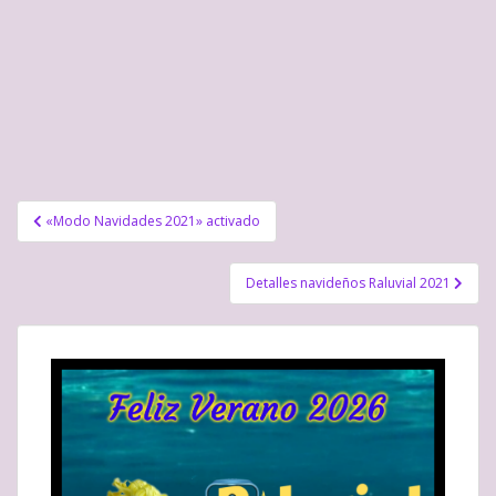
Navegación
«Modo Navidades 2021» activado
de
entradas
Detalles navideños Raluvial 2021