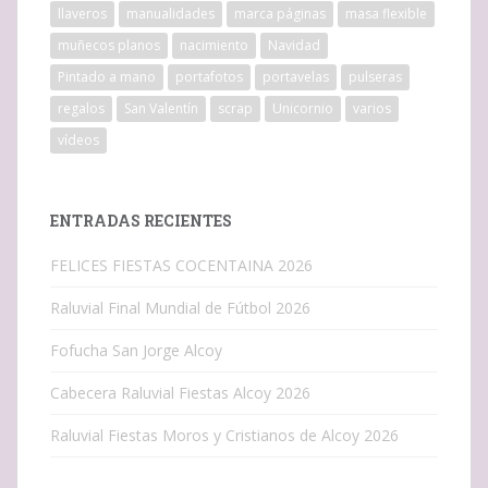
llaveros
manualidades
marca páginas
masa flexible
muñecos planos
nacimiento
Navidad
Pintado a mano
portafotos
portavelas
pulseras
regalos
San Valentín
scrap
Unicornio
varios
vídeos
ENTRADAS RECIENTES
FELICES FIESTAS COCENTAINA 2026
Raluvial Final Mundial de Fútbol 2026
Fofucha San Jorge Alcoy
Cabecera Raluvial Fiestas Alcoy 2026
Raluvial Fiestas Moros y Cristianos de Alcoy 2026