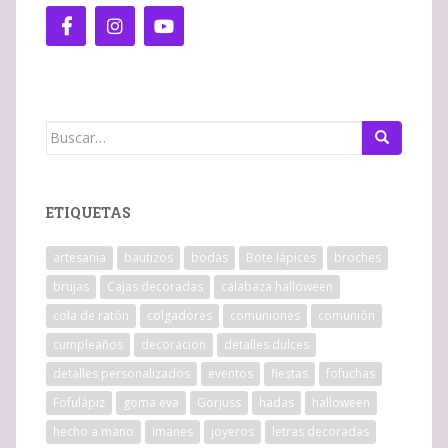
Buscar:
ETIQUETAS
artesania
bautizos
bodas
Bote lápices
broches
brujas
Cajas decoradas
calabaza halloween
cola de ratón
colgadores
comuniones
comunión
cumpleaños
decoracion
detalles dulces
detalles personalizados
eventos
fiestas
fofuchas
Fofulápiz
goma eva
Gorjuss
hadas
halloween
hecho a mano
imanes
joyeros
letras decoradas