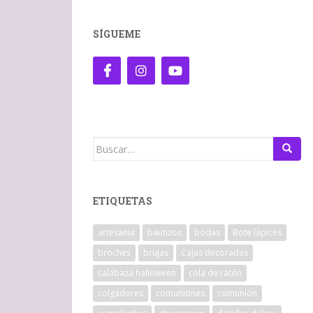
SÍGUEME
Buscar:
ETIQUETAS
artesania
bautizos
bodas
Bote lápices
broches
brujas
Cajas decoradas
calabaza halloween
cola de ratón
colgadores
comuniones
comunión