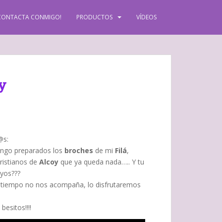
CONTACTA CONMIGO!
PRODUCTOS
VÍDEOS
y
@s:
tengo preparados los
broches
de mi
Filá
,
Cristianos de
Alcoy
que ya queda nada….. Y tu
uyos???
 tiempo no nos acompaña, lo disfrutaremos
besitos!!!!