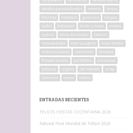
cumpleaños
decoracion
detalles dulces
detalles personalizados
eventos
fiestas
fofuchas
Fofulápiz
goma eva
Gorjuss
hadas
halloween
hecho a mano
imanes
joyeros
letras decoradas
llaveros
manualidades
marca páginas
masa flexible
muñecos planos
nacimiento
Navidad
Pintado a mano
portafotos
portavelas
pulseras
regalos
San Valentín
scrap
Unicornio
varios
vídeos
ENTRADAS RECIENTES
FELICES FIESTAS COCENTAINA 2026
Raluvial Final Mundial de Fútbol 2026