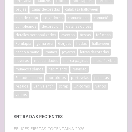
artesania
bautizos
bodas
Bote lápices
broches
brujas
Cajas decoradas
calabaza halloween
cola de ratón
colgadores
comuniones
comunión
cumpleaños
decoracion
detalles dulces
detalles personalizados
eventos
fiestas
fofuchas
Fofulápiz
goma eva
Gorjuss
hadas
halloween
hecho a mano
imanes
joyeros
letras decoradas
llaveros
manualidades
marca páginas
masa flexible
muñecos planos
nacimiento
Navidad
Pintado a mano
portafotos
portavelas
pulseras
regalos
San Valentín
scrap
Unicornio
varios
vídeos
ENTRADAS RECIENTES
FELICES FIESTAS COCENTAINA 2026