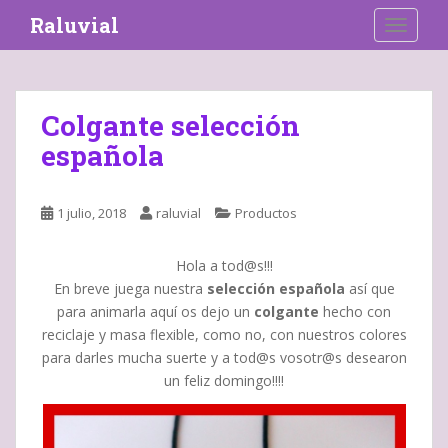
S
Raluvial
TOGGLE
k
i
p
t
Colgante selección
o
española
m
a
i
1 julio, 2018
raluvial
Productos
n
c
o
Hola a tod@s!!!
n
En breve juega nuestra
selección española
así que
t
para animarla aquí os dejo un
colgante
hecho con
e
reciclaje y masa flexible, como no, con nuestros colores
n
para darles mucha suerte y a tod@s vosotr@s desearon
t
un feliz domingo!!!!