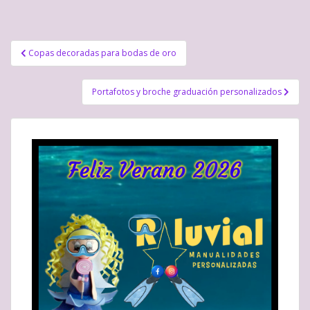
Navegación
Copas decoradas para bodas de oro
de
entradas
Portafotos y broche graduación personalizados