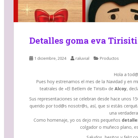
Detalles goma eva Tirisit
1 diciembre, 2024
raluvial
Productos
Hola a tod@s
Pues hoy estrenamos el mes de la Navidad y en mi
teatrales de «El Betlem de Tirisiti» de
Alcoy
, decl
Sus representaciones se celebran desde hace unos 1
querido por tod@s nosotr@s, así, que si estáis cerquit
una verdadera
Como homenaje, yo os dejo mis pequeños
detalle
colgador o muñeco plano, es
Saludos, besitos y feliz c