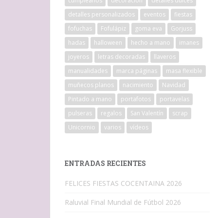
cumpleaños
decoracion
detalles dulces
detalles personalizados
eventos
fiestas
fofuchas
Fofulápiz
goma eva
Gorjuss
hadas
halloween
hecho a mano
imanes
joyeros
letras decoradas
llaveros
manualidades
marca páginas
masa flexible
muñecos planos
nacimiento
Navidad
Pintado a mano
portafotos
portavelas
pulseras
regalos
San Valentín
scrap
Unicornio
varios
vídeos
ENTRADAS RECIENTES
FELICES FIESTAS COCENTAINA 2026
Raluvial Final Mundial de Fútbol 2026