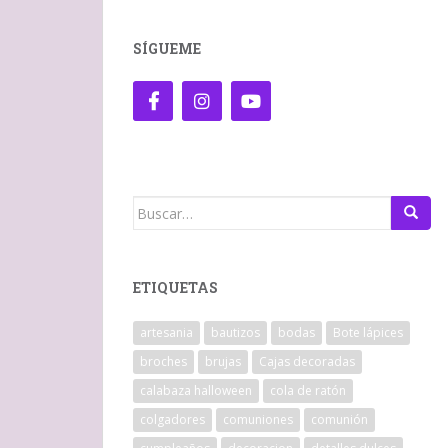
SÍGUEME
Buscar:
ETIQUETAS
artesania
bautizos
bodas
Bote lápices
broches
brujas
Cajas decoradas
calabaza halloween
cola de ratón
colgadores
comuniones
comunión