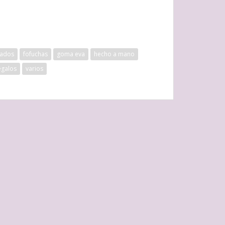
zados
fofuchas
goma eva
hecho a mano
egalos
varios