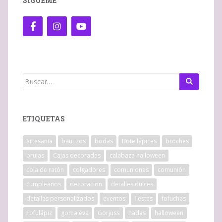
SÍGUEME
Buscar:
ETIQUETAS
artesania
bautizos
bodas
Bote lápices
broches
brujas
Cajas decoradas
calabaza halloween
cola de ratón
colgadores
comuniones
comunión
cumpleaños
decoracion
detalles dulces
detalles personalizados
eventos
fiestas
fofuchas
Fofulápiz
goma eva
Gorjuss
hadas
halloween