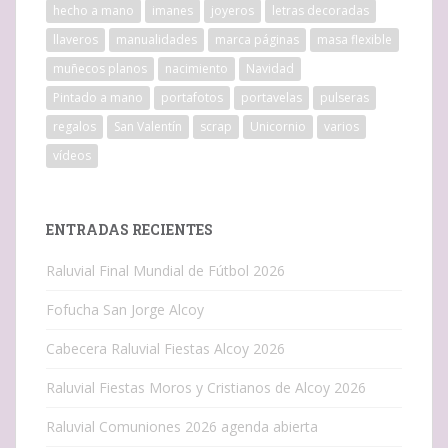
hecho a mano
imanes
joyeros
letras decoradas
llaveros
manualidades
marca páginas
masa flexible
muñecos planos
nacimiento
Navidad
Pintado a mano
portafotos
portavelas
pulseras
regalos
San Valentín
scrap
Unicornio
varios
vídeos
ENTRADAS RECIENTES
Raluvial Final Mundial de Fútbol 2026
Fofucha San Jorge Alcoy
Cabecera Raluvial Fiestas Alcoy 2026
Raluvial Fiestas Moros y Cristianos de Alcoy 2026
Raluvial Comuniones 2026 agenda abierta