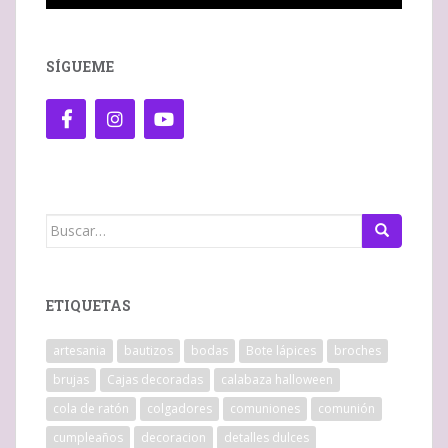
SÍGUEME
Buscar:
ETIQUETAS
artesania
bautizos
bodas
Bote lápices
broches
brujas
Cajas decoradas
calabaza halloween
cola de ratón
colgadores
comuniones
comunión
cumpleaños
decoracion
detalles dulces