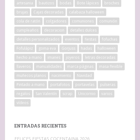
artesania
bautizos
bodas
Bote lápices
broches
brujas
Cajas decoradas
calabaza halloween
cola de ratón
colgadores
comuniones
comunión
cumpleaños
decoracion
detalles dulces
detalles personalizados
eventos
fiestas
fofuchas
Fofulápiz
goma eva
Gorjuss
hadas
halloween
hecho a mano
imanes
joyeros
letras decoradas
llaveros
manualidades
marca páginas
masa flexible
muñecos planos
nacimiento
Navidad
Pintado a mano
portafotos
portavelas
pulseras
regalos
San Valentín
scrap
Unicornio
varios
vídeos
ENTRADAS RECIENTES
FELICES FIESTAS COCENTAINA 2026