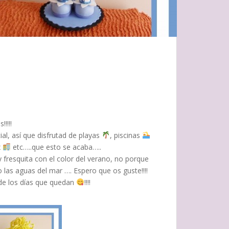
!!!!
al, así que disfrutad de playas
, piscinas
x
etc…..que esto se acaba…..
fresquita con el color del verano, no porque
o las aguas del mar …. Espero que os guste!!!!
 de los días que quedan
!!!!