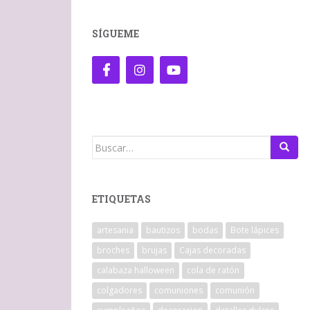
SÍGUEME
Buscar:
ETIQUETAS
artesania
bautizos
bodas
Bote lápices
broches
brujas
Cajas decoradas
calabaza halloween
cola de ratón
colgadores
comuniones
comunión