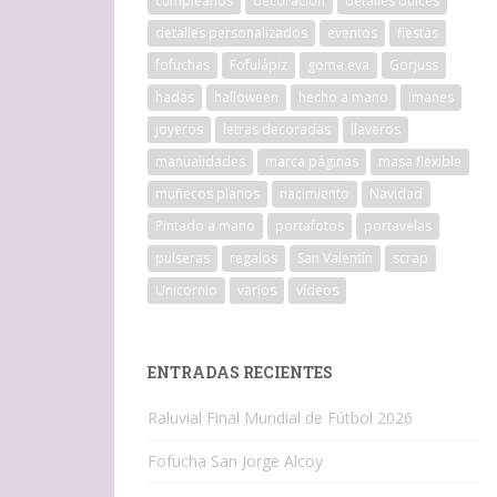
cumpleaños
decoracion
detalles dulces
detalles personalizados
eventos
fiestas
fofuchas
Fofulápiz
goma eva
Gorjuss
hadas
halloween
hecho a mano
imanes
joyeros
letras decoradas
llaveros
manualidades
marca páginas
masa flexible
muñecos planos
nacimiento
Navidad
Pintado a mano
portafotos
portavelas
pulseras
regalos
San Valentín
scrap
Unicornio
varios
vídeos
ENTRADAS RECIENTES
Raluvial Final Mundial de Fútbol 2026
Fofucha San Jorge Alcoy