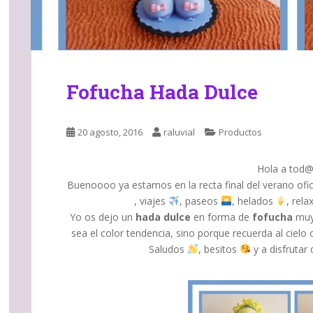
Fofucha Hada Dulce
20 agosto, 2016
raluvial
Productos
Hola a tod@s!
Buenoooo ya estamos en la recta final del verano ofici
, viajes
, paseos
, helados
, rela
Yo os dejo un
hada dulce
en forma de
fofucha
muy 
sea el color tendencia, sino porque recuerda al cielo 
Saludos
, besitos
y a disfrutar