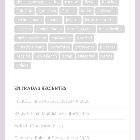
detalles personalizados
eventos
fiestas
fofuchas
Fofulápiz
goma eva
Gorjuss
hadas
halloween
hecho a mano
imanes
joyeros
letras decoradas
llaveros
manualidades
marca páginas
masa flexible
muñecos planos
nacimiento
Navidad
Pintado a mano
portafotos
portavelas
pulseras
regalos
San Valentín
scrap
Unicornio
varios
vídeos
ENTRADAS RECIENTES
FELICES FIESTAS COCENTAINA 2026
Raluvial Final Mundial de Fútbol 2026
Fofucha San Jorge Alcoy
Cabecera Raluvial Fiestas Alcoy 2026