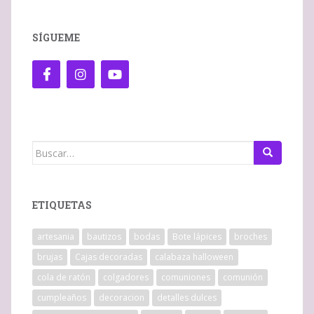
SÍGUEME
Buscar:
ETIQUETAS
artesania
bautizos
bodas
Bote lápices
broches
brujas
Cajas decoradas
calabaza halloween
cola de ratón
colgadores
comuniones
comunión
cumpleaños
decoracion
detalles dulces