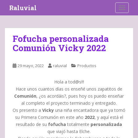
S
Raluvial
TOGGLE
k
i
p
t
Fofucha personalizada
o
Comunión Vicky 2022
m
a
i
29 mayo, 2022
raluvial
Productos
n
c
o
Hola a tod@s!!!
n
Hace unos cuantos días os enseñé unos zapatitos de
t
Comunión
, ¿os acordáis?, pues hoy os puedo enseñar
e
al completo el proyecto terminado y entregado.
n
Os presento a
Vicky
una niña encantadora que ya tomó
t
su Primera Comunión en este año
2022
, y aquí está el
resultado de su
fofucha
totalmente
personalizada
que viajó hasta Elche.