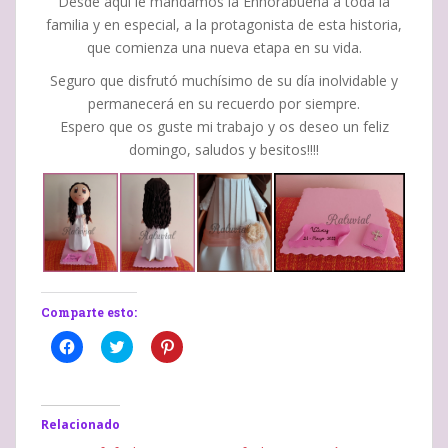
Desde aquí le mandamos la Enhorabuena a toda la
familia y en especial, a la protagonista de esta historia,
que comienza una nueva etapa en su vida.
Seguro que disfrutó muchísimo de su día inolvidable y
permanecerá en su recuerdo por siempre.
Espero que os guste mi trabajo y os deseo un feliz
domingo, saludos y besitos!!!!
Comparte esto:
H
H
H
a
a
a
z
z
z
c
c
c
l
l
l
i
i
i
c
c
c
Relacionado
p
p
p