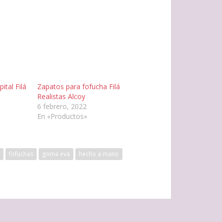
ital Filá
Zapatos para fofucha Filá
Realistas Alcoy
6 febrero, 2022
En «Productos»
fofuchas
goma eva
hecho a mano