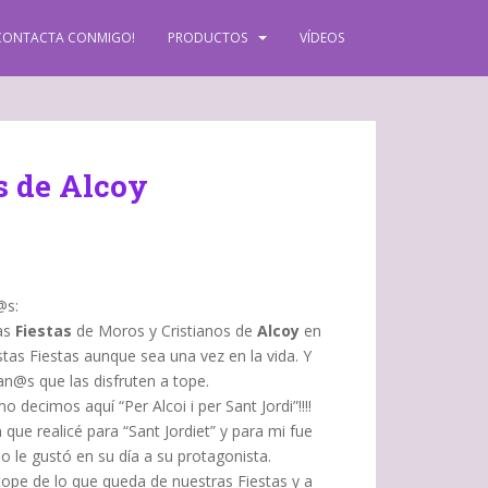
CONTACTA CONMIGO!
PRODUCTOS
VÍDEOS
s de Alcoy
@s:
las
Fiestas
de Moros y Cristianos de
Alcoy
en
estas Fiestas aunque sea una vez en la vida. Y
n@s que las disfruten a tope.
decimos aquí “Per Alcoi i per Sant Jordi”!!!!
a
que realicé para “Sant Jordiet” y para mi fue
 le gustó en su día a su protagonista.
ope de lo que queda de nuestras Fiestas y a