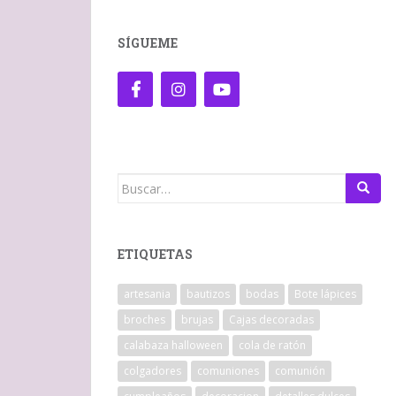
SÍGUEME
Buscar:
ETIQUETAS
artesania
bautizos
bodas
Bote lápices
broches
brujas
Cajas decoradas
calabaza halloween
cola de ratón
colgadores
comuniones
comunión