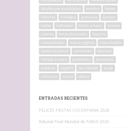
cumpleaños
decoracion
detalles dulces
detalles personalizados
eventos
fiestas
fofuchas
Fofulápiz
goma eva
Gorjuss
hadas
halloween
hecho a mano
imanes
joyeros
letras decoradas
llaveros
manualidades
marca páginas
masa flexible
muñecos planos
nacimiento
Navidad
Pintado a mano
portafotos
portavelas
pulseras
regalos
San Valentín
scrap
Unicornio
varios
vídeos
ENTRADAS RECIENTES
FELICES FIESTAS COCENTAINA 2026
Raluvial Final Mundial de Fútbol 2026